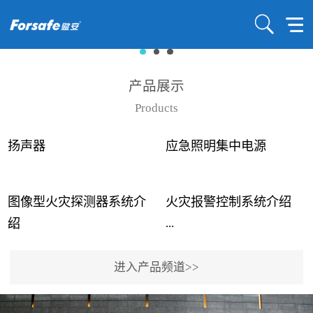
产品展示
Products
扬声器
应急照明集中电源
图像型火灾探测器系统介
火灾报警控制系统介绍
...
...
绍
进入产品频道>>
近年来高大空间建筑火灾
赋安火灾报警控制系统采
事故频发，传统的火灾探
用了具有仲裁机制和冗余