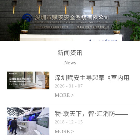
测方法已无法满足要求。
校验的总线传输技术、线
尤其是目前众多的大型影
路状态检测与保护技术、
剧院、会议展览中心、体
后向光电感烟探测技术、
育馆、大型仓库和隧道空
高可靠的系统抗干扰技术
间等，其建筑结构特殊、
等多项专利技术和专有技
防火分区过大，设施复杂
术，是赋安在火灾探测报
新闻资讯
火灾隐患多。一旦发生火
警领域三十多年技术积累
News
灾，由于烟气分层现象，
和工程实践的结晶。
传统的火灾关测器无法被
深圳赋安主导起草《室内用
及时缺发，不能及早发现
2026
-
01
-
07
光动能电池技术规程》 正式
和有效扑救火火，这不仅
布局光伏新能源产业
MORE >
给消防救接带来巨大的压
力和闲难，同时也将造成
物·联天下，智·汇消防——
巨大的经济损失和社会影
2018
-
12
-
15
赋安F&S 2018上海消防展圆
响，基至还会造成人员伤
满落幕
MORE >
亡。图像型火灾探测器正