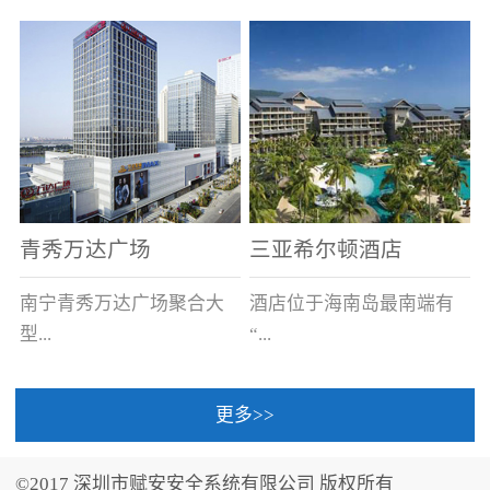
场电源箱或集中电源上接
线。
青秀万达广场
三亚希尔顿酒店
南宁青秀万达广场聚合大
酒店位于海南岛最南端有
型...
“...
更多>>
商业广场、城市商业街
中国的海岛天堂”之美称的
区、步行街、百货、大型
三亚，拥有501间客房、套
©2017 深圳市赋安安全系统有限公司 版权所有
超市、甲级写字楼、城市
间和别墅，带住客领略奢