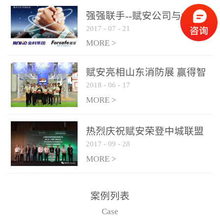
是针对这种高大空间建筑
强强联手--赋安公司与金科
物的消防设施、设备通过
2017
-
07
-
21
集团达成战略合作协议
现场图像的实时获取、预
MORE >
处理和特征提取分析，实
现火焰的跟踪和识别。能
赋安亮相山东消防展 赢得智
更早的进行预警，达到早
2018
-
06
-
17
慧消防新荣耀
报早防的效果。 系统构
MORE >
成示意图： 图像型火灾
探测器系统主要由探测端
和监控端两大部分组成。
热烈庆祝赋安荣登中城联盟
两者之间通过以太网相
2017
-
09
-
28
联合采购战略合作平台
联，一台监控主机最多可
MORE >
带载16台探测器同时探测
器需DC24V供电，若直接
案例列表
从监控主机上获取，最多
Case
只能接6台，超过的需从现