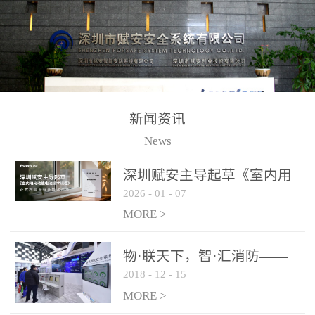
测方法已无法满足要求。
校验的总线传输技术、线
尤其是目前众多的大型影
路状态检测与保护技术、
剧院、会议展览中心、体
后向光电感烟探测技术、
育馆、大型仓库和隧道空
高可靠的系统抗干扰技术
间等，其建筑结构特殊、
等多项专利技术和专有技
防火分区过大，设施复杂
术，是赋安在火灾探测报
新闻资讯
火灾隐患多。一旦发生火
警领域三十多年技术积累
News
灾，由于烟气分层现象，
和工程实践的结晶。
传统的火灾关测器无法被
深圳赋安主导起草《室内用
及时缺发，不能及早发现
2026
-
01
-
07
光动能电池技术规程》 正式
和有效扑救火火，这不仅
布局光伏新能源产业
MORE >
给消防救接带来巨大的压
力和闲难，同时也将造成
物·联天下，智·汇消防——
巨大的经济损失和社会影
2018
-
12
-
15
赋安F&S 2018上海消防展圆
响，基至还会造成人员伤
满落幕
MORE >
亡。图像型火灾探测器正