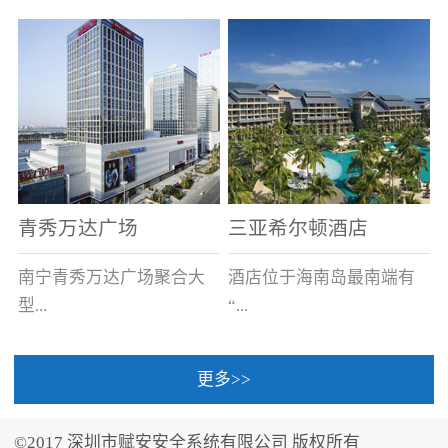
场电源箱或集中电源上接
线。
青秀万达广场
三亚希尔顿酒店
南宁青秀万达广场聚合大
酒店位于海南岛最南端有
型...
“...
更多>>
商业广场、城市商业街
中国的海岛天堂”之美称的
区、步行街、百货、大型
三亚，拥有501间客房、套
©2017 深圳市赋安安全系统有限公司 版权所有
超市、甲级写字楼、城市
间和别墅，带住客领略奢