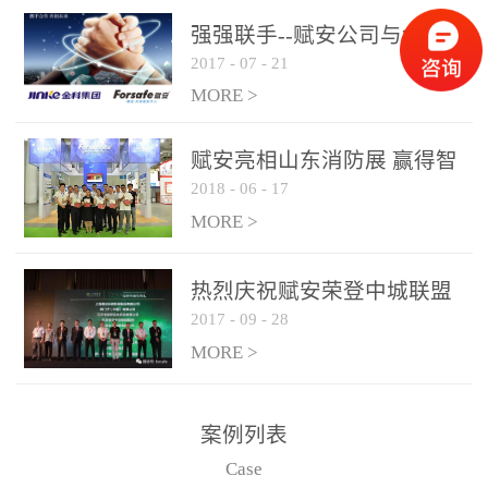
是针对这种高大空间建筑
强强联手--赋安公司与金科
物的消防设施、设备通过
2017
-
07
-
21
集团达成战略合作协议
现场图像的实时获取、预
MORE >
处理和特征提取分析，实
现火焰的跟踪和识别。能
赋安亮相山东消防展 赢得智
更早的进行预警，达到早
2018
-
06
-
17
慧消防新荣耀
报早防的效果。 系统构
MORE >
成示意图： 图像型火灾
探测器系统主要由探测端
和监控端两大部分组成。
热烈庆祝赋安荣登中城联盟
两者之间通过以太网相
2017
-
09
-
28
联合采购战略合作平台
联，一台监控主机最多可
MORE >
带载16台探测器同时探测
器需DC24V供电，若直接
案例列表
从监控主机上获取，最多
Case
只能接6台，超过的需从现