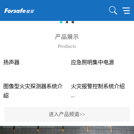
产品展示
Products
扬声器
应急照明集中电源
图像型火灾探测器系统介
火灾报警控制系统介绍
...
...
绍
进入产品频道>>
近年来高大空间建筑火灾
赋安火灾报警控制系统采
事故频发，传统的火灾探
用了具有仲裁机制和冗余