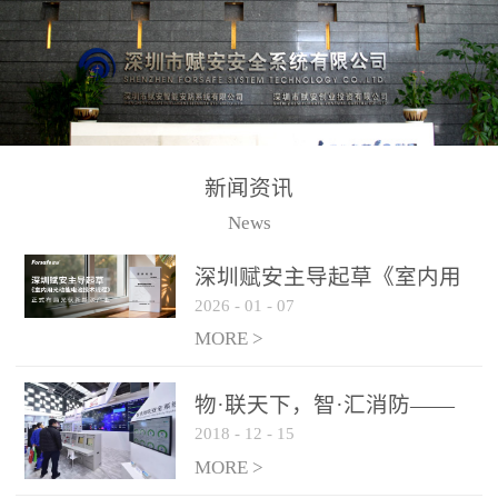
测方法已无法满足要求。
校验的总线传输技术、线
尤其是目前众多的大型影
路状态检测与保护技术、
剧院、会议展览中心、体
后向光电感烟探测技术、
育馆、大型仓库和隧道空
高可靠的系统抗干扰技术
间等，其建筑结构特殊、
等多项专利技术和专有技
防火分区过大，设施复杂
术，是赋安在火灾探测报
新闻资讯
火灾隐患多。一旦发生火
警领域三十多年技术积累
News
灾，由于烟气分层现象，
和工程实践的结晶。
传统的火灾关测器无法被
深圳赋安主导起草《室内用
及时缺发，不能及早发现
2026
-
01
-
07
光动能电池技术规程》 正式
和有效扑救火火，这不仅
布局光伏新能源产业
MORE >
给消防救接带来巨大的压
力和闲难，同时也将造成
物·联天下，智·汇消防——
巨大的经济损失和社会影
2018
-
12
-
15
赋安F&S 2018上海消防展圆
响，基至还会造成人员伤
满落幕
MORE >
亡。图像型火灾探测器正