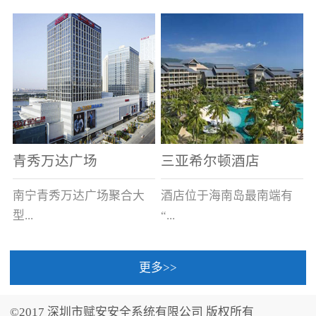
场电源箱或集中电源上接
线。
青秀万达广场
三亚希尔顿酒店
南宁青秀万达广场聚合大
酒店位于海南岛最南端有
型...
“...
更多>>
商业广场、城市商业街
中国的海岛天堂”之美称的
区、步行街、百货、大型
三亚，拥有501间客房、套
©2017 深圳市赋安安全系统有限公司 版权所有
超市、甲级写字楼、城市
间和别墅，带住客领略奢