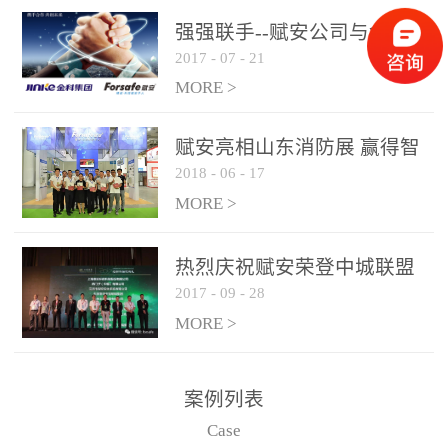
是针对这种高大空间建筑
强强联手--赋安公司与金科
物的消防设施、设备通过
2017
-
07
-
21
集团达成战略合作协议
现场图像的实时获取、预
MORE >
处理和特征提取分析，实
现火焰的跟踪和识别。能
赋安亮相山东消防展 赢得智
更早的进行预警，达到早
2018
-
06
-
17
慧消防新荣耀
报早防的效果。 系统构
MORE >
成示意图： 图像型火灾
探测器系统主要由探测端
和监控端两大部分组成。
热烈庆祝赋安荣登中城联盟
两者之间通过以太网相
2017
-
09
-
28
联合采购战略合作平台
联，一台监控主机最多可
MORE >
带载16台探测器同时探测
器需DC24V供电，若直接
案例列表
从监控主机上获取，最多
Case
只能接6台，超过的需从现