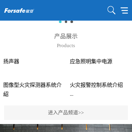
产品展示
Products
扬声器
应急照明集中电源
图像型火灾探测器系统介
火灾报警控制系统介绍
...
...
绍
进入产品频道>>
近年来高大空间建筑火灾
赋安火灾报警控制系统采
事故频发，传统的火灾探
用了具有仲裁机制和冗余