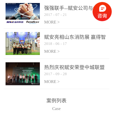
是针对这种高大空间建筑
强强联手--赋安公司与金科
物的消防设施、设备通过
2017
-
07
-
21
集团达成战略合作协议
现场图像的实时获取、预
MORE >
处理和特征提取分析，实
现火焰的跟踪和识别。能
赋安亮相山东消防展 赢得智
更早的进行预警，达到早
2018
-
06
-
17
慧消防新荣耀
报早防的效果。 系统构
MORE >
成示意图： 图像型火灾
探测器系统主要由探测端
和监控端两大部分组成。
热烈庆祝赋安荣登中城联盟
两者之间通过以太网相
2017
-
09
-
28
联合采购战略合作平台
联，一台监控主机最多可
MORE >
带载16台探测器同时探测
器需DC24V供电，若直接
案例列表
从监控主机上获取，最多
Case
只能接6台，超过的需从现