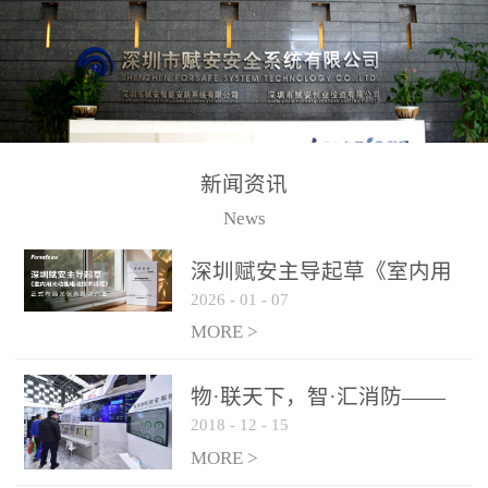
测方法已无法满足要求。
校验的总线传输技术、线
尤其是目前众多的大型影
路状态检测与保护技术、
剧院、会议展览中心、体
后向光电感烟探测技术、
育馆、大型仓库和隧道空
高可靠的系统抗干扰技术
间等，其建筑结构特殊、
等多项专利技术和专有技
防火分区过大，设施复杂
术，是赋安在火灾探测报
新闻资讯
火灾隐患多。一旦发生火
警领域三十多年技术积累
News
灾，由于烟气分层现象，
和工程实践的结晶。
传统的火灾关测器无法被
深圳赋安主导起草《室内用
及时缺发，不能及早发现
2026
-
01
-
07
光动能电池技术规程》 正式
和有效扑救火火，这不仅
布局光伏新能源产业
MORE >
给消防救接带来巨大的压
力和闲难，同时也将造成
物·联天下，智·汇消防——
巨大的经济损失和社会影
2018
-
12
-
15
赋安F&S 2018上海消防展圆
响，基至还会造成人员伤
满落幕
MORE >
亡。图像型火灾探测器正