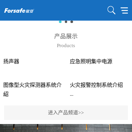
产品展示
Products
扬声器
应急照明集中电源
图像型火灾探测器系统介
火灾报警控制系统介绍
...
...
绍
进入产品频道>>
近年来高大空间建筑火灾
赋安火灾报警控制系统采
事故频发，传统的火灾探
用了具有仲裁机制和冗余