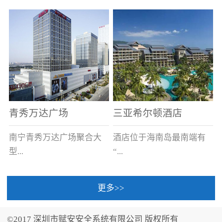
场电源箱或集中电源上接
线。
青秀万达广场
三亚希尔顿酒店
南宁青秀万达广场聚合大
酒店位于海南岛最南端有
型...
“...
更多>>
商业广场、城市商业街
中国的海岛天堂”之美称的
区、步行街、百货、大型
三亚，拥有501间客房、套
©2017 深圳市赋安安全系统有限公司 版权所有
超市、甲级写字楼、城市
间和别墅，带住客领略奢