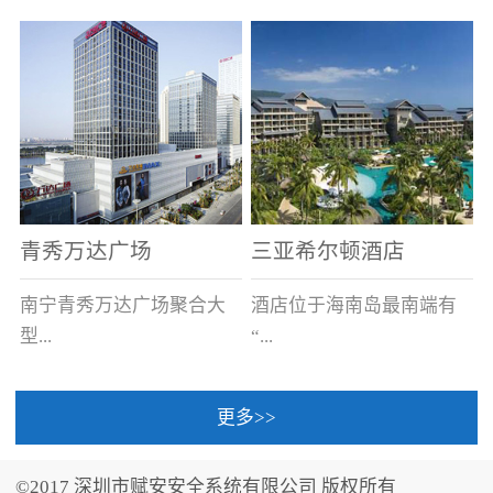
场电源箱或集中电源上接
线。
青秀万达广场
三亚希尔顿酒店
南宁青秀万达广场聚合大
酒店位于海南岛最南端有
型...
“...
更多>>
商业广场、城市商业街
中国的海岛天堂”之美称的
区、步行街、百货、大型
三亚，拥有501间客房、套
©2017 深圳市赋安安全系统有限公司 版权所有
超市、甲级写字楼、城市
间和别墅，带住客领略奢