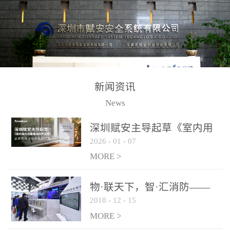
测方法已无法满足要求。
校验的总线传输技术、线
尤其是目前众多的大型影
路状态检测与保护技术、
剧院、会议展览中心、体
后向光电感烟探测技术、
育馆、大型仓库和隧道空
高可靠的系统抗干扰技术
间等，其建筑结构特殊、
等多项专利技术和专有技
防火分区过大，设施复杂
术，是赋安在火灾探测报
新闻资讯
火灾隐患多。一旦发生火
警领域三十多年技术积累
News
灾，由于烟气分层现象，
和工程实践的结晶。
传统的火灾关测器无法被
深圳赋安主导起草《室内用
及时缺发，不能及早发现
2026
-
01
-
07
光动能电池技术规程》 正式
和有效扑救火火，这不仅
布局光伏新能源产业
MORE >
给消防救接带来巨大的压
力和闲难，同时也将造成
物·联天下，智·汇消防——
巨大的经济损失和社会影
2018
-
12
-
15
赋安F&S 2018上海消防展圆
响，基至还会造成人员伤
满落幕
MORE >
亡。图像型火灾探测器正