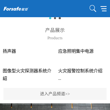
产品展示
Products
扬声器
应急照明集中电源
图像型火灾探测器系统介
火灾报警控制系统介绍
...
...
绍
进入产品频道>>
近年来高大空间建筑火灾
赋安火灾报警控制系统采
事故频发，传统的火灾探
用了具有仲裁机制和冗余