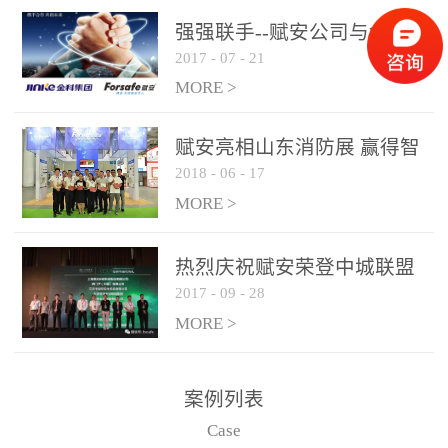
是针对这种高大空间建筑
强强联手--赋安公司与金科
物的消防设施、设备通过
2017
-
07
-
21
集团达成战略合作协议
现场图像的实时获取、预
MORE >
处理和特征提取分析，实
现火焰的跟踪和识别。能
赋安亮相山东消防展 赢得智
更早的进行预警，达到早
2018
-
06
-
17
慧消防新荣耀
报早防的效果。 系统构
MORE >
成示意图： 图像型火灾
探测器系统主要由探测端
和监控端两大部分组成。
热烈庆祝赋安荣登中城联盟
两者之间通过以太网相
2017
-
09
-
28
联合采购战略合作平台
联，一台监控主机最多可
MORE >
带载16台探测器同时探测
器需DC24V供电，若直接
案例列表
从监控主机上获取，最多
Case
只能接6台，超过的需从现