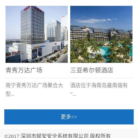
场电源箱或集中电源上接
线。
青秀万达广场
三亚希尔顿酒店
南宁青秀万达广场聚合大
酒店位于海南岛最南端有
型...
“...
更多>>
商业广场、城市商业街
中国的海岛天堂”之美称的
区、步行街、百货、大型
三亚，拥有501间客房、套
©2017 深圳市赋安安全系统有限公司 版权所有
超市、甲级写字楼、城市
间和别墅，带住客领略奢