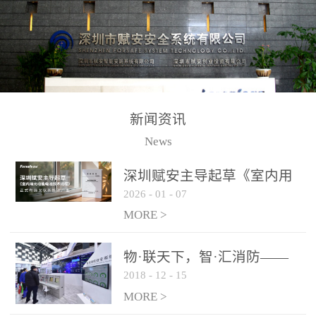
测方法已无法满足要求。
校验的总线传输技术、线
尤其是目前众多的大型影
路状态检测与保护技术、
剧院、会议展览中心、体
后向光电感烟探测技术、
育馆、大型仓库和隧道空
高可靠的系统抗干扰技术
间等，其建筑结构特殊、
等多项专利技术和专有技
防火分区过大，设施复杂
术，是赋安在火灾探测报
新闻资讯
火灾隐患多。一旦发生火
警领域三十多年技术积累
News
灾，由于烟气分层现象，
和工程实践的结晶。
传统的火灾关测器无法被
深圳赋安主导起草《室内用
及时缺发，不能及早发现
2026
-
01
-
07
光动能电池技术规程》 正式
和有效扑救火火，这不仅
布局光伏新能源产业
MORE >
给消防救接带来巨大的压
力和闲难，同时也将造成
物·联天下，智·汇消防——
巨大的经济损失和社会影
2018
-
12
-
15
赋安F&S 2018上海消防展圆
响，基至还会造成人员伤
满落幕
MORE >
亡。图像型火灾探测器正