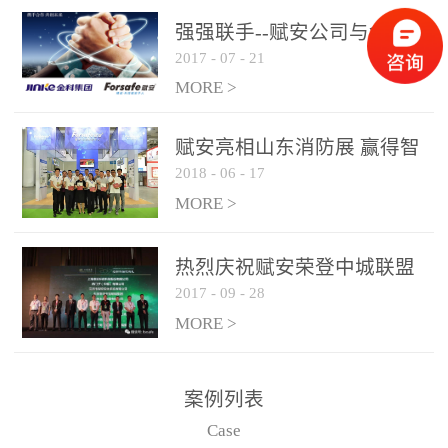
是针对这种高大空间建筑
强强联手--赋安公司与金科
物的消防设施、设备通过
2017
-
07
-
21
集团达成战略合作协议
现场图像的实时获取、预
MORE >
处理和特征提取分析，实
现火焰的跟踪和识别。能
赋安亮相山东消防展 赢得智
更早的进行预警，达到早
2018
-
06
-
17
慧消防新荣耀
报早防的效果。 系统构
MORE >
成示意图： 图像型火灾
探测器系统主要由探测端
和监控端两大部分组成。
热烈庆祝赋安荣登中城联盟
两者之间通过以太网相
2017
-
09
-
28
联合采购战略合作平台
联，一台监控主机最多可
MORE >
带载16台探测器同时探测
器需DC24V供电，若直接
案例列表
从监控主机上获取，最多
Case
只能接6台，超过的需从现