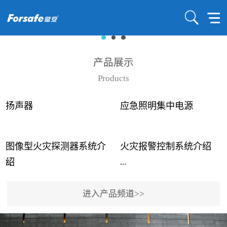
产品展示
Products
扬声器
应急照明集中电源
图像型火灾探测器系统介
火灾报警控制系统介绍
...
...
绍
进入产品频道>>
近年来高大空间建筑火灾
赋安火灾报警控制系统采
事故频发，传统的火灾探
用了具有仲裁机制和冗余