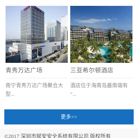
场电源箱或集中电源上接
线。
青秀万达广场
三亚希尔顿酒店
南宁青秀万达广场聚合大
酒店位于海南岛最南端有
型...
“...
更多>>
商业广场、城市商业街
中国的海岛天堂”之美称的
区、步行街、百货、大型
三亚，拥有501间客房、套
©2017 深圳市赋安安全系统有限公司 版权所有
超市、甲级写字楼、城市
间和别墅，带住客领略奢