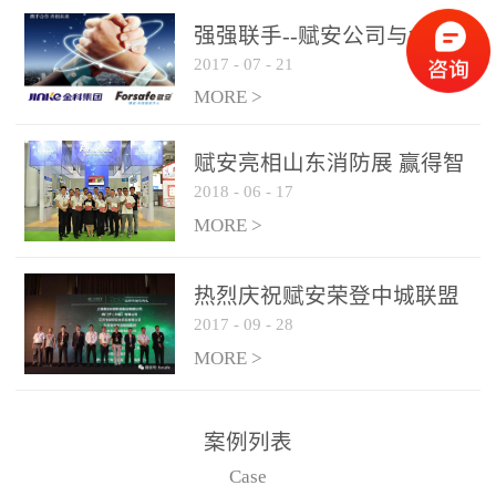
是针对这种高大空间建筑
强强联手--赋安公司与金科
物的消防设施、设备通过
2017
-
07
-
21
集团达成战略合作协议
现场图像的实时获取、预
MORE >
处理和特征提取分析，实
现火焰的跟踪和识别。能
赋安亮相山东消防展 赢得智
更早的进行预警，达到早
2018
-
06
-
17
慧消防新荣耀
报早防的效果。 系统构
MORE >
成示意图： 图像型火灾
探测器系统主要由探测端
和监控端两大部分组成。
热烈庆祝赋安荣登中城联盟
两者之间通过以太网相
2017
-
09
-
28
联合采购战略合作平台
联，一台监控主机最多可
MORE >
带载16台探测器同时探测
器需DC24V供电，若直接
案例列表
从监控主机上获取，最多
Case
只能接6台，超过的需从现