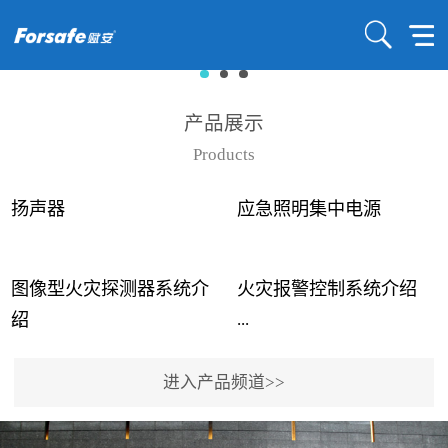
产品展示
Products
扬声器
应急照明集中电源
图像型火灾探测器系统介
火灾报警控制系统介绍
...
...
绍
进入产品频道>>
近年来高大空间建筑火灾
赋安火灾报警控制系统采
事故频发，传统的火灾探
用了具有仲裁机制和冗余