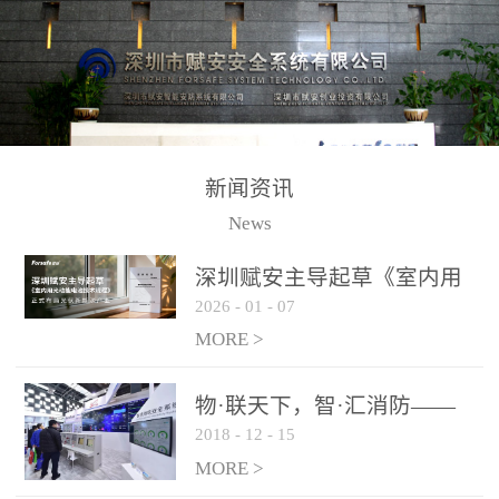
测方法已无法满足要求。
校验的总线传输技术、线
尤其是目前众多的大型影
路状态检测与保护技术、
剧院、会议展览中心、体
后向光电感烟探测技术、
育馆、大型仓库和隧道空
高可靠的系统抗干扰技术
间等，其建筑结构特殊、
等多项专利技术和专有技
防火分区过大，设施复杂
术，是赋安在火灾探测报
新闻资讯
火灾隐患多。一旦发生火
警领域三十多年技术积累
News
灾，由于烟气分层现象，
和工程实践的结晶。
传统的火灾关测器无法被
深圳赋安主导起草《室内用
及时缺发，不能及早发现
2026
-
01
-
07
光动能电池技术规程》 正式
和有效扑救火火，这不仅
布局光伏新能源产业
MORE >
给消防救接带来巨大的压
力和闲难，同时也将造成
物·联天下，智·汇消防——
巨大的经济损失和社会影
2018
-
12
-
15
赋安F&S 2018上海消防展圆
响，基至还会造成人员伤
满落幕
MORE >
亡。图像型火灾探测器正