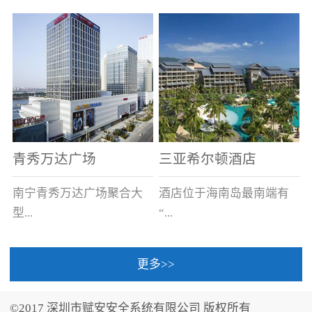
场电源箱或集中电源上接
线。
青秀万达广场
三亚希尔顿酒店
南宁青秀万达广场聚合大
酒店位于海南岛最南端有
型...
“...
更多>>
商业广场、城市商业街
中国的海岛天堂”之美称的
区、步行街、百货、大型
三亚，拥有501间客房、套
©2017 深圳市赋安安全系统有限公司 版权所有
超市、甲级写字楼、城市
间和别墅，带住客领略奢