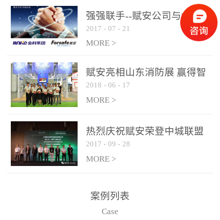
是针对这种高大空间建筑
强强联手--赋安公司与金科
物的消防设施、设备通过
2017
-
07
-
21
集团达成战略合作协议
现场图像的实时获取、预
MORE >
处理和特征提取分析，实
现火焰的跟踪和识别。能
赋安亮相山东消防展 赢得智
更早的进行预警，达到早
2018
-
06
-
17
慧消防新荣耀
报早防的效果。 系统构
MORE >
成示意图： 图像型火灾
探测器系统主要由探测端
和监控端两大部分组成。
热烈庆祝赋安荣登中城联盟
两者之间通过以太网相
2017
-
09
-
28
联合采购战略合作平台
联，一台监控主机最多可
MORE >
带载16台探测器同时探测
器需DC24V供电，若直接
案例列表
从监控主机上获取，最多
Case
只能接6台，超过的需从现