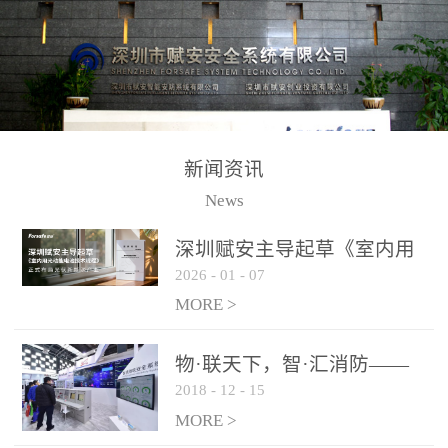
测方法已无法满足要求。
校验的总线传输技术、线
尤其是目前众多的大型影
路状态检测与保护技术、
剧院、会议展览中心、体
后向光电感烟探测技术、
育馆、大型仓库和隧道空
高可靠的系统抗干扰技术
间等，其建筑结构特殊、
等多项专利技术和专有技
防火分区过大，设施复杂
术，是赋安在火灾探测报
新闻资讯
火灾隐患多。一旦发生火
警领域三十多年技术积累
News
灾，由于烟气分层现象，
和工程实践的结晶。
传统的火灾关测器无法被
深圳赋安主导起草《室内用
及时缺发，不能及早发现
2026
-
01
-
07
光动能电池技术规程》 正式
和有效扑救火火，这不仅
布局光伏新能源产业
MORE >
给消防救接带来巨大的压
力和闲难，同时也将造成
物·联天下，智·汇消防——
巨大的经济损失和社会影
2018
-
12
-
15
赋安F&S 2018上海消防展圆
响，基至还会造成人员伤
满落幕
MORE >
亡。图像型火灾探测器正