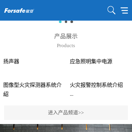
产品展示
Products
扬声器
应急照明集中电源
图像型火灾探测器系统介
火灾报警控制系统介绍
...
...
绍
进入产品频道>>
近年来高大空间建筑火灾
赋安火灾报警控制系统采
事故频发，传统的火灾探
用了具有仲裁机制和冗余