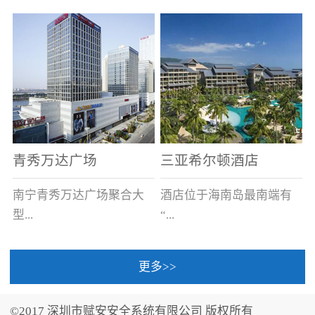
场电源箱或集中电源上接
线。
青秀万达广场
三亚希尔顿酒店
南宁青秀万达广场聚合大
酒店位于海南岛最南端有
型...
“...
更多>>
商业广场、城市商业街
中国的海岛天堂”之美称的
区、步行街、百货、大型
三亚，拥有501间客房、套
©2017 深圳市赋安安全系统有限公司 版权所有
超市、甲级写字楼、城市
间和别墅，带住客领略奢