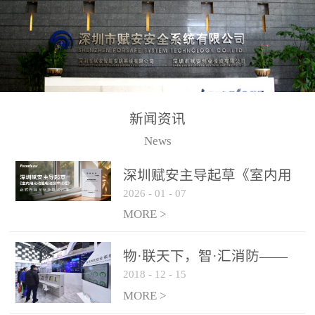
测方法已无法满足要求。
校验的总线传输技术、线
尤其是目前众多的大型影
路状态检测与保护技术、
剧院、会议展览中心、体
后向光电感烟探测技术、
育馆、大型仓库和隧道空
高可靠的系统抗干扰技术
间等，其建筑结构特殊、
等多项专利技术和专有技
防火分区过大，设施复杂
术，是赋安在火灾探测报
新闻资讯
火灾隐患多。一旦发生火
警领域三十多年技术积累
News
灾，由于烟气分层现象，
和工程实践的结晶。
传统的火灾关测器无法被
深圳赋安主导起草《室内用
及时缺发，不能及早发现
2026
-
01
-
07
光动能电池技术规程》 正式
和有效扑救火火，这不仅
布局光伏新能源产业
MORE >
给消防救接带来巨大的压
力和闲难，同时也将造成
物·联天下，智·汇消防——
巨大的经济损失和社会影
2018
-
12
-
15
赋安F&S 2018上海消防展圆
响，基至还会造成人员伤
满落幕
MORE >
亡。图像型火灾探测器正