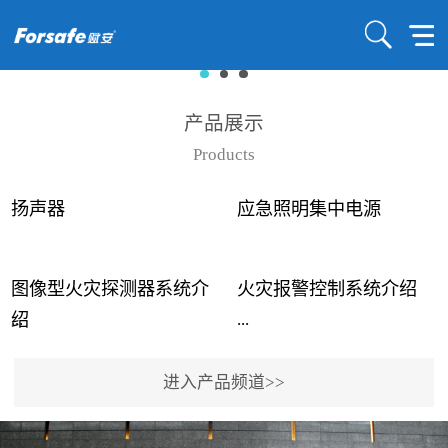
产品展示
Products
扬声器
应急照明集中电源
图像型火灾探测器系统介
火灾报警控制系统介绍
...
...
绍
进入产品频道>>
近年来高大空间建筑火灾
赋安火灾报警控制系统采
事故频发，传统的火灾探
用了具有仲裁机制和冗余