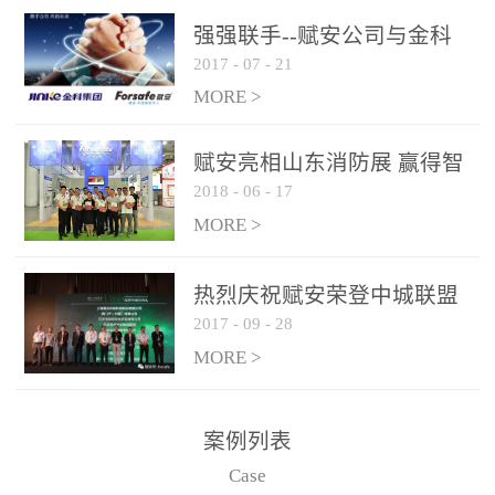
是针对这种高大空间建筑
强强联手--赋安公司与金科
物的消防设施、设备通过
2017
-
07
-
21
集团达成战略合作协议
现场图像的实时获取、预
MORE >
处理和特征提取分析，实
现火焰的跟踪和识别。能
赋安亮相山东消防展 赢得智
更早的进行预警，达到早
2018
-
06
-
17
慧消防新荣耀
报早防的效果。 系统构
MORE >
成示意图： 图像型火灾
探测器系统主要由探测端
和监控端两大部分组成。
热烈庆祝赋安荣登中城联盟
两者之间通过以太网相
2017
-
09
-
28
联合采购战略合作平台
联，一台监控主机最多可
MORE >
带载16台探测器同时探测
器需DC24V供电，若直接
案例列表
从监控主机上获取，最多
Case
只能接6台，超过的需从现