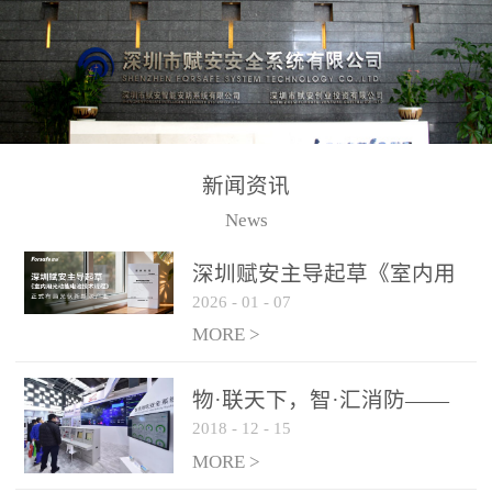
测方法已无法满足要求。
校验的总线传输技术、线
尤其是目前众多的大型影
路状态检测与保护技术、
剧院、会议展览中心、体
后向光电感烟探测技术、
育馆、大型仓库和隧道空
高可靠的系统抗干扰技术
间等，其建筑结构特殊、
等多项专利技术和专有技
防火分区过大，设施复杂
术，是赋安在火灾探测报
新闻资讯
火灾隐患多。一旦发生火
警领域三十多年技术积累
News
灾，由于烟气分层现象，
和工程实践的结晶。
传统的火灾关测器无法被
深圳赋安主导起草《室内用
及时缺发，不能及早发现
2026
-
01
-
07
光动能电池技术规程》 正式
和有效扑救火火，这不仅
布局光伏新能源产业
MORE >
给消防救接带来巨大的压
力和闲难，同时也将造成
物·联天下，智·汇消防——
巨大的经济损失和社会影
2018
-
12
-
15
赋安F&S 2018上海消防展圆
响，基至还会造成人员伤
满落幕
MORE >
亡。图像型火灾探测器正