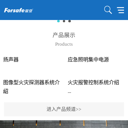
产品展示
Products
扬声器
应急照明集中电源
图像型火灾探测器系统介
火灾报警控制系统介绍
...
...
绍
进入产品频道>>
近年来高大空间建筑火灾
赋安火灾报警控制系统采
事故频发，传统的火灾探
用了具有仲裁机制和冗余