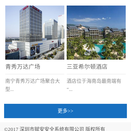
场电源箱或集中电源上接
线。
青秀万达广场
三亚希尔顿酒店
南宁青秀万达广场聚合大
酒店位于海南岛最南端有
型...
“...
更多>>
商业广场、城市商业街
中国的海岛天堂”之美称的
区、步行街、百货、大型
三亚，拥有501间客房、套
©2017 深圳市赋安安全系统有限公司 版权所有
超市、甲级写字楼、城市
间和别墅，带住客领略奢