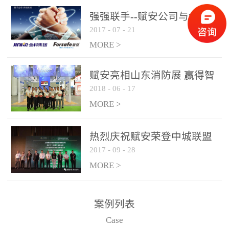
是针对这种高大空间建筑
强强联手--赋安公司与金科
物的消防设施、设备通过
2017
-
07
-
21
集团达成战略合作协议
现场图像的实时获取、预
MORE >
处理和特征提取分析，实
现火焰的跟踪和识别。能
赋安亮相山东消防展 赢得智
更早的进行预警，达到早
2018
-
06
-
17
慧消防新荣耀
报早防的效果。 系统构
MORE >
成示意图： 图像型火灾
探测器系统主要由探测端
和监控端两大部分组成。
热烈庆祝赋安荣登中城联盟
两者之间通过以太网相
2017
-
09
-
28
联合采购战略合作平台
联，一台监控主机最多可
MORE >
带载16台探测器同时探测
器需DC24V供电，若直接
案例列表
从监控主机上获取，最多
Case
只能接6台，超过的需从现