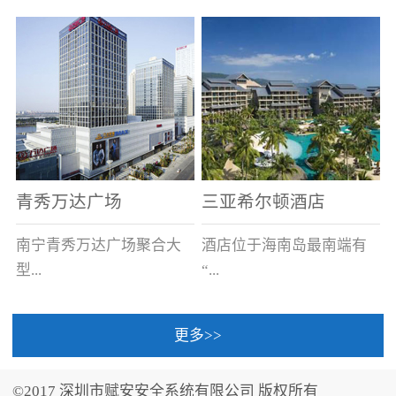
场电源箱或集中电源上接
线。
青秀万达广场
三亚希尔顿酒店
南宁青秀万达广场聚合大
酒店位于海南岛最南端有
型...
“...
更多>>
商业广场、城市商业街
中国的海岛天堂”之美称的
区、步行街、百货、大型
三亚，拥有501间客房、套
©2017 深圳市赋安安全系统有限公司 版权所有
超市、甲级写字楼、城市
间和别墅，带住客领略奢