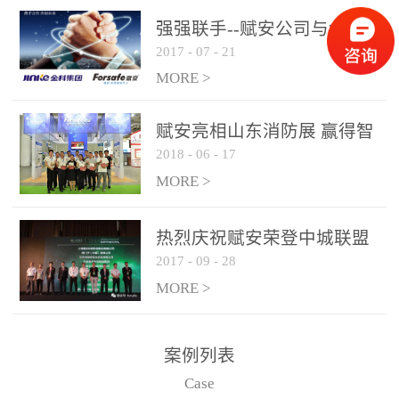
是针对这种高大空间建筑
强强联手--赋安公司与金科
物的消防设施、设备通过
2017
-
07
-
21
集团达成战略合作协议
现场图像的实时获取、预
MORE >
处理和特征提取分析，实
现火焰的跟踪和识别。能
赋安亮相山东消防展 赢得智
更早的进行预警，达到早
2018
-
06
-
17
慧消防新荣耀
报早防的效果。 系统构
MORE >
成示意图： 图像型火灾
探测器系统主要由探测端
和监控端两大部分组成。
热烈庆祝赋安荣登中城联盟
两者之间通过以太网相
2017
-
09
-
28
联合采购战略合作平台
联，一台监控主机最多可
MORE >
带载16台探测器同时探测
器需DC24V供电，若直接
案例列表
从监控主机上获取，最多
Case
只能接6台，超过的需从现