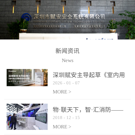
测方法已无法满足要求。
校验的总线传输技术、线
尤其是目前众多的大型影
路状态检测与保护技术、
剧院、会议展览中心、体
后向光电感烟探测技术、
育馆、大型仓库和隧道空
高可靠的系统抗干扰技术
间等，其建筑结构特殊、
等多项专利技术和专有技
防火分区过大，设施复杂
术，是赋安在火灾探测报
新闻资讯
火灾隐患多。一旦发生火
警领域三十多年技术积累
News
灾，由于烟气分层现象，
和工程实践的结晶。
传统的火灾关测器无法被
深圳赋安主导起草《室内用
及时缺发，不能及早发现
2026
-
01
-
07
光动能电池技术规程》 正式
和有效扑救火火，这不仅
布局光伏新能源产业
MORE >
给消防救接带来巨大的压
力和闲难，同时也将造成
物·联天下，智·汇消防——
巨大的经济损失和社会影
2018
-
12
-
15
赋安F&S 2018上海消防展圆
响，基至还会造成人员伤
满落幕
MORE >
亡。图像型火灾探测器正