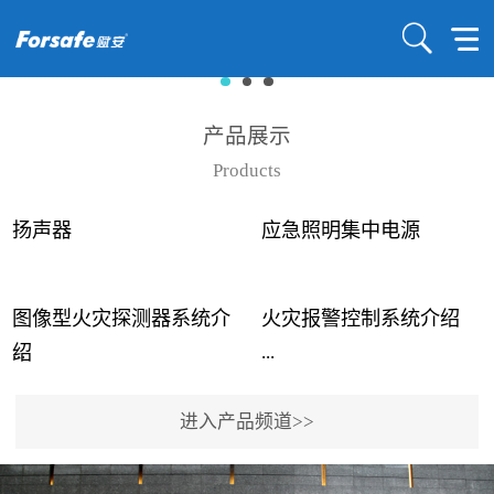
产品展示
Products
扬声器
应急照明集中电源
图像型火灾探测器系统介
火灾报警控制系统介绍
...
...
绍
进入产品频道>>
近年来高大空间建筑火灾
赋安火灾报警控制系统采
事故频发，传统的火灾探
用了具有仲裁机制和冗余