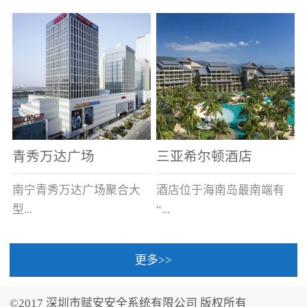
场电源箱或集中电源上接
线。
青秀万达广场
三亚希尔顿酒店
南宁青秀万达广场聚合大
酒店位于海南岛最南端有
型...
“...
更多>>
商业广场、城市商业街
中国的海岛天堂”之美称的
区、步行街、百货、大型
三亚，拥有501间客房、套
©2017 深圳市赋安安全系统有限公司 版权所有
超市、甲级写字楼、城市
间和别墅，带住客领略奢