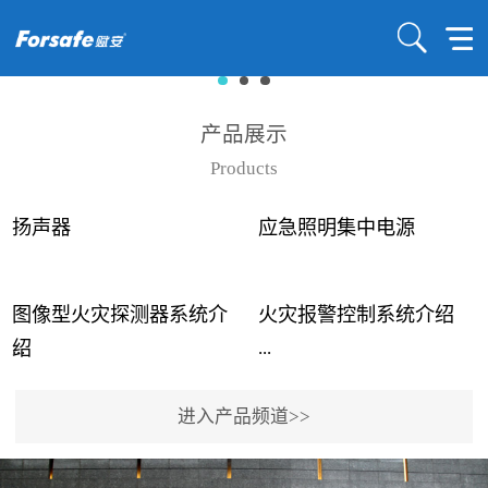
产品展示
Products
扬声器
应急照明集中电源
图像型火灾探测器系统介
火灾报警控制系统介绍
...
...
绍
进入产品频道>>
近年来高大空间建筑火灾
赋安火灾报警控制系统采
事故频发，传统的火灾探
用了具有仲裁机制和冗余