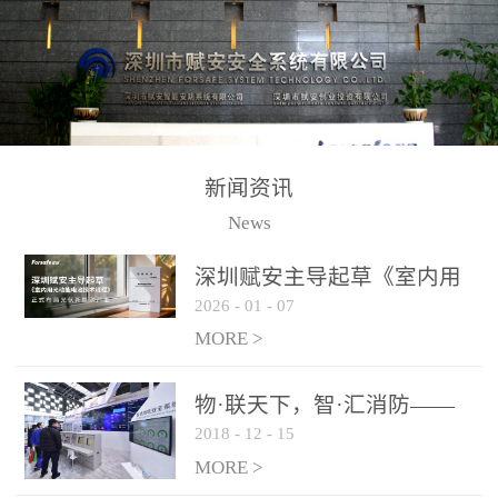
测方法已无法满足要求。
校验的总线传输技术、线
尤其是目前众多的大型影
路状态检测与保护技术、
剧院、会议展览中心、体
后向光电感烟探测技术、
育馆、大型仓库和隧道空
高可靠的系统抗干扰技术
间等，其建筑结构特殊、
等多项专利技术和专有技
防火分区过大，设施复杂
术，是赋安在火灾探测报
新闻资讯
火灾隐患多。一旦发生火
警领域三十多年技术积累
News
灾，由于烟气分层现象，
和工程实践的结晶。
传统的火灾关测器无法被
深圳赋安主导起草《室内用
及时缺发，不能及早发现
2026
-
01
-
07
光动能电池技术规程》 正式
和有效扑救火火，这不仅
布局光伏新能源产业
MORE >
给消防救接带来巨大的压
力和闲难，同时也将造成
物·联天下，智·汇消防——
巨大的经济损失和社会影
2018
-
12
-
15
赋安F&S 2018上海消防展圆
响，基至还会造成人员伤
满落幕
MORE >
亡。图像型火灾探测器正