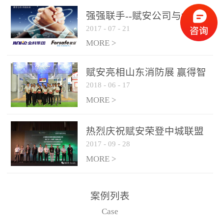
是针对这种高大空间建筑
强强联手--赋安公司与金科
物的消防设施、设备通过
2017
-
07
-
21
集团达成战略合作协议
现场图像的实时获取、预
MORE >
处理和特征提取分析，实
现火焰的跟踪和识别。能
赋安亮相山东消防展 赢得智
更早的进行预警，达到早
2018
-
06
-
17
慧消防新荣耀
报早防的效果。 系统构
MORE >
成示意图： 图像型火灾
探测器系统主要由探测端
和监控端两大部分组成。
热烈庆祝赋安荣登中城联盟
两者之间通过以太网相
2017
-
09
-
28
联合采购战略合作平台
联，一台监控主机最多可
MORE >
带载16台探测器同时探测
器需DC24V供电，若直接
案例列表
从监控主机上获取，最多
Case
只能接6台，超过的需从现