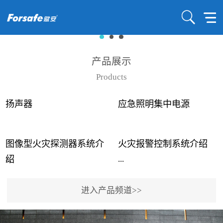
产品展示
Products
扬声器
应急照明集中电源
图像型火灾探测器系统介
火灾报警控制系统介绍
...
...
绍
进入产品频道>>
近年来高大空间建筑火灾
赋安火灾报警控制系统采
事故频发，传统的火灾探
用了具有仲裁机制和冗余