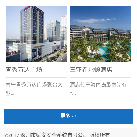
场电源箱或集中电源上接
线。
青秀万达广场
三亚希尔顿酒店
南宁青秀万达广场聚合大
酒店位于海南岛最南端有
型...
“...
更多>>
商业广场、城市商业街
中国的海岛天堂”之美称的
区、步行街、百货、大型
三亚，拥有501间客房、套
©2017 深圳市赋安安全系统有限公司 版权所有
超市、甲级写字楼、城市
间和别墅，带住客领略奢