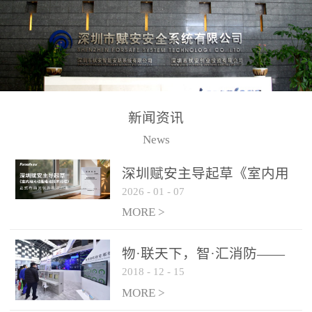
测方法已无法满足要求。
校验的总线传输技术、线
尤其是目前众多的大型影
路状态检测与保护技术、
剧院、会议展览中心、体
后向光电感烟探测技术、
育馆、大型仓库和隧道空
高可靠的系统抗干扰技术
间等，其建筑结构特殊、
等多项专利技术和专有技
防火分区过大，设施复杂
术，是赋安在火灾探测报
新闻资讯
火灾隐患多。一旦发生火
警领域三十多年技术积累
News
灾，由于烟气分层现象，
和工程实践的结晶。
传统的火灾关测器无法被
深圳赋安主导起草《室内用
及时缺发，不能及早发现
2026
-
01
-
07
光动能电池技术规程》 正式
和有效扑救火火，这不仅
布局光伏新能源产业
MORE >
给消防救接带来巨大的压
力和闲难，同时也将造成
物·联天下，智·汇消防——
巨大的经济损失和社会影
2018
-
12
-
15
赋安F&S 2018上海消防展圆
响，基至还会造成人员伤
满落幕
MORE >
亡。图像型火灾探测器正