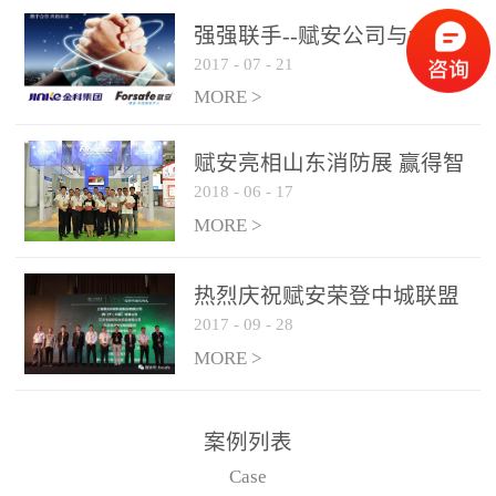
是针对这种高大空间建筑
强强联手--赋安公司与金科
物的消防设施、设备通过
2017
-
07
-
21
集团达成战略合作协议
现场图像的实时获取、预
MORE >
处理和特征提取分析，实
现火焰的跟踪和识别。能
赋安亮相山东消防展 赢得智
更早的进行预警，达到早
2018
-
06
-
17
慧消防新荣耀
报早防的效果。 系统构
MORE >
成示意图： 图像型火灾
探测器系统主要由探测端
和监控端两大部分组成。
热烈庆祝赋安荣登中城联盟
两者之间通过以太网相
2017
-
09
-
28
联合采购战略合作平台
联，一台监控主机最多可
MORE >
带载16台探测器同时探测
器需DC24V供电，若直接
案例列表
从监控主机上获取，最多
Case
只能接6台，超过的需从现