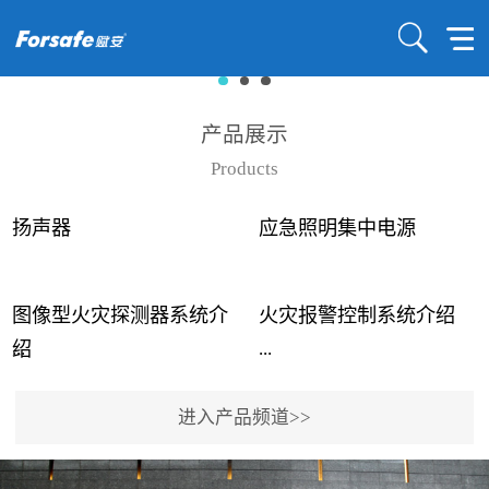
产品展示
Products
扬声器
应急照明集中电源
图像型火灾探测器系统介
火灾报警控制系统介绍
...
...
绍
进入产品频道>>
近年来高大空间建筑火灾
赋安火灾报警控制系统采
事故频发，传统的火灾探
用了具有仲裁机制和冗余