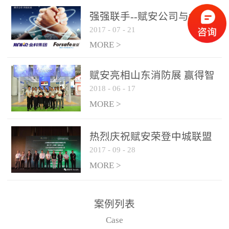
是针对这种高大空间建筑
强强联手--赋安公司与金科
物的消防设施、设备通过
2017
-
07
-
21
集团达成战略合作协议
现场图像的实时获取、预
MORE >
处理和特征提取分析，实
现火焰的跟踪和识别。能
赋安亮相山东消防展 赢得智
更早的进行预警，达到早
2018
-
06
-
17
慧消防新荣耀
报早防的效果。 系统构
MORE >
成示意图： 图像型火灾
探测器系统主要由探测端
和监控端两大部分组成。
热烈庆祝赋安荣登中城联盟
两者之间通过以太网相
2017
-
09
-
28
联合采购战略合作平台
联，一台监控主机最多可
MORE >
带载16台探测器同时探测
器需DC24V供电，若直接
案例列表
从监控主机上获取，最多
Case
只能接6台，超过的需从现