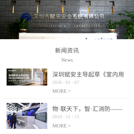
测方法已无法满足要求。
校验的总线传输技术、线
尤其是目前众多的大型影
路状态检测与保护技术、
剧院、会议展览中心、体
后向光电感烟探测技术、
育馆、大型仓库和隧道空
高可靠的系统抗干扰技术
间等，其建筑结构特殊、
等多项专利技术和专有技
防火分区过大，设施复杂
术，是赋安在火灾探测报
新闻资讯
火灾隐患多。一旦发生火
警领域三十多年技术积累
News
灾，由于烟气分层现象，
和工程实践的结晶。
传统的火灾关测器无法被
深圳赋安主导起草《室内用
及时缺发，不能及早发现
2026
-
01
-
07
光动能电池技术规程》 正式
和有效扑救火火，这不仅
布局光伏新能源产业
MORE >
给消防救接带来巨大的压
力和闲难，同时也将造成
物·联天下，智·汇消防——
巨大的经济损失和社会影
2018
-
12
-
15
赋安F&S 2018上海消防展圆
响，基至还会造成人员伤
满落幕
MORE >
亡。图像型火灾探测器正