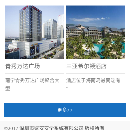
场电源箱或集中电源上接
线。
青秀万达广场
三亚希尔顿酒店
南宁青秀万达广场聚合大
酒店位于海南岛最南端有
型...
“...
更多>>
商业广场、城市商业街
中国的海岛天堂”之美称的
区、步行街、百货、大型
三亚，拥有501间客房、套
©2017 深圳市赋安安全系统有限公司 版权所有
超市、甲级写字楼、城市
间和别墅，带住客领略奢