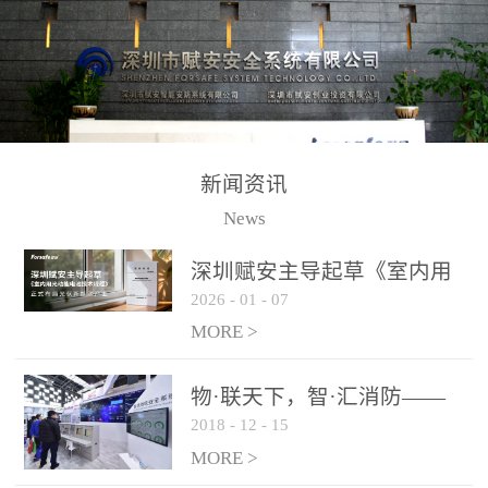
测方法已无法满足要求。
校验的总线传输技术、线
尤其是目前众多的大型影
路状态检测与保护技术、
剧院、会议展览中心、体
后向光电感烟探测技术、
育馆、大型仓库和隧道空
高可靠的系统抗干扰技术
间等，其建筑结构特殊、
等多项专利技术和专有技
防火分区过大，设施复杂
术，是赋安在火灾探测报
新闻资讯
火灾隐患多。一旦发生火
警领域三十多年技术积累
News
灾，由于烟气分层现象，
和工程实践的结晶。
传统的火灾关测器无法被
深圳赋安主导起草《室内用
及时缺发，不能及早发现
2026
-
01
-
07
光动能电池技术规程》 正式
和有效扑救火火，这不仅
布局光伏新能源产业
MORE >
给消防救接带来巨大的压
力和闲难，同时也将造成
物·联天下，智·汇消防——
巨大的经济损失和社会影
2018
-
12
-
15
赋安F&S 2018上海消防展圆
响，基至还会造成人员伤
满落幕
MORE >
亡。图像型火灾探测器正