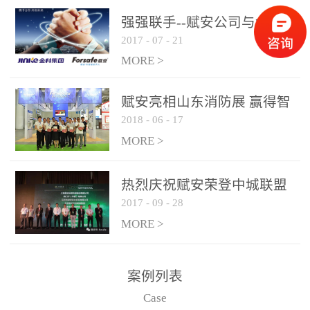
是针对这种高大空间建筑
强强联手--赋安公司与金科
物的消防设施、设备通过
2017
-
07
-
21
集团达成战略合作协议
现场图像的实时获取、预
MORE >
处理和特征提取分析，实
现火焰的跟踪和识别。能
赋安亮相山东消防展 赢得智
更早的进行预警，达到早
2018
-
06
-
17
慧消防新荣耀
报早防的效果。 系统构
MORE >
成示意图： 图像型火灾
探测器系统主要由探测端
和监控端两大部分组成。
热烈庆祝赋安荣登中城联盟
两者之间通过以太网相
2017
-
09
-
28
联合采购战略合作平台
联，一台监控主机最多可
MORE >
带载16台探测器同时探测
器需DC24V供电，若直接
案例列表
从监控主机上获取，最多
Case
只能接6台，超过的需从现