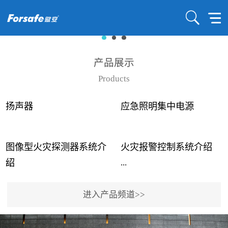
产品展示
Products
扬声器
应急照明集中电源
图像型火灾探测器系统介
火灾报警控制系统介绍
...
...
绍
进入产品频道>>
近年来高大空间建筑火灾
赋安火灾报警控制系统采
事故频发，传统的火灾探
用了具有仲裁机制和冗余