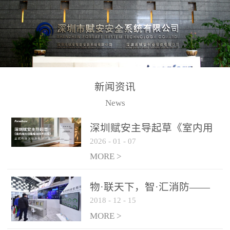
测方法已无法满足要求。
校验的总线传输技术、线
尤其是目前众多的大型影
路状态检测与保护技术、
剧院、会议展览中心、体
后向光电感烟探测技术、
育馆、大型仓库和隧道空
高可靠的系统抗干扰技术
间等，其建筑结构特殊、
等多项专利技术和专有技
防火分区过大，设施复杂
术，是赋安在火灾探测报
新闻资讯
火灾隐患多。一旦发生火
警领域三十多年技术积累
News
灾，由于烟气分层现象，
和工程实践的结晶。
传统的火灾关测器无法被
深圳赋安主导起草《室内用
及时缺发，不能及早发现
2026
-
01
-
07
光动能电池技术规程》 正式
和有效扑救火火，这不仅
布局光伏新能源产业
MORE >
给消防救接带来巨大的压
力和闲难，同时也将造成
物·联天下，智·汇消防——
巨大的经济损失和社会影
2018
-
12
-
15
赋安F&S 2018上海消防展圆
响，基至还会造成人员伤
满落幕
MORE >
亡。图像型火灾探测器正