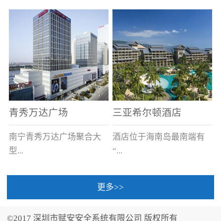
场电源箱或集中电源上接
线。
青秀万达广场
三亚希尔顿酒店
南宁青秀万达广场聚合大
酒店位于海南岛最南端有
型...
“...
更多>>
商业广场、城市商业街
中国的海岛天堂”之美称的
区、步行街、百货、大型
三亚，拥有501间客房、套
©2017 深圳市赋安安全系统有限公司 版权所有
超市、甲级写字楼、城市
间和别墅，带住客领略奢