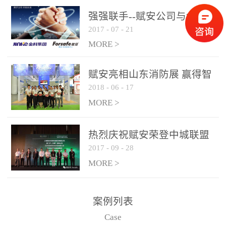
是针对这种高大空间建筑
强强联手--赋安公司与金科
物的消防设施、设备通过
2017
-
07
-
21
集团达成战略合作协议
现场图像的实时获取、预
MORE >
处理和特征提取分析，实
现火焰的跟踪和识别。能
赋安亮相山东消防展 赢得智
更早的进行预警，达到早
2018
-
06
-
17
慧消防新荣耀
报早防的效果。 系统构
MORE >
成示意图： 图像型火灾
探测器系统主要由探测端
和监控端两大部分组成。
热烈庆祝赋安荣登中城联盟
两者之间通过以太网相
2017
-
09
-
28
联合采购战略合作平台
联，一台监控主机最多可
MORE >
带载16台探测器同时探测
器需DC24V供电，若直接
案例列表
从监控主机上获取，最多
Case
只能接6台，超过的需从现