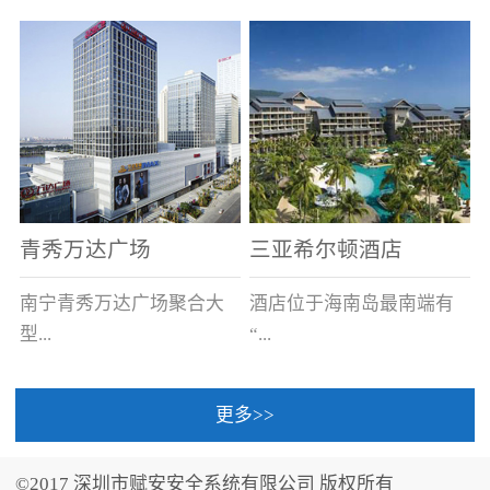
场电源箱或集中电源上接
线。
青秀万达广场
三亚希尔顿酒店
南宁青秀万达广场聚合大
酒店位于海南岛最南端有
型...
“...
更多>>
商业广场、城市商业街
中国的海岛天堂”之美称的
区、步行街、百货、大型
三亚，拥有501间客房、套
©2017 深圳市赋安安全系统有限公司 版权所有
超市、甲级写字楼、城市
间和别墅，带住客领略奢