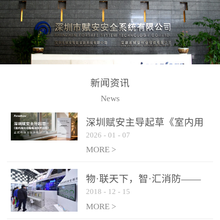
测方法已无法满足要求。
校验的总线传输技术、线
尤其是目前众多的大型影
路状态检测与保护技术、
剧院、会议展览中心、体
后向光电感烟探测技术、
育馆、大型仓库和隧道空
高可靠的系统抗干扰技术
间等，其建筑结构特殊、
等多项专利技术和专有技
防火分区过大，设施复杂
术，是赋安在火灾探测报
新闻资讯
火灾隐患多。一旦发生火
警领域三十多年技术积累
News
灾，由于烟气分层现象，
和工程实践的结晶。
传统的火灾关测器无法被
深圳赋安主导起草《室内用
及时缺发，不能及早发现
2026
-
01
-
07
光动能电池技术规程》 正式
和有效扑救火火，这不仅
布局光伏新能源产业
MORE >
给消防救接带来巨大的压
力和闲难，同时也将造成
物·联天下，智·汇消防——
巨大的经济损失和社会影
2018
-
12
-
15
赋安F&S 2018上海消防展圆
响，基至还会造成人员伤
满落幕
MORE >
亡。图像型火灾探测器正