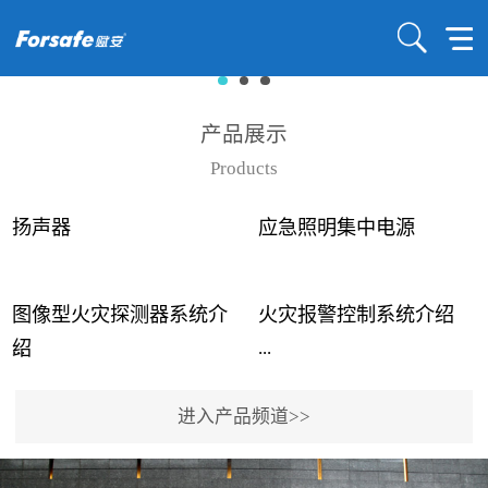
产品展示
Products
扬声器
应急照明集中电源
图像型火灾探测器系统介
火灾报警控制系统介绍
...
...
绍
进入产品频道>>
近年来高大空间建筑火灾
赋安火灾报警控制系统采
事故频发，传统的火灾探
用了具有仲裁机制和冗余