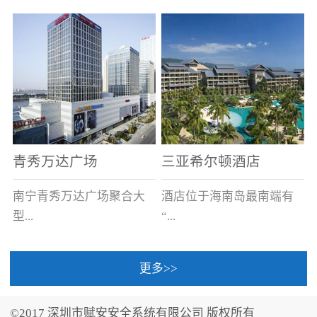
场电源箱或集中电源上接
线。
青秀万达广场
三亚希尔顿酒店
南宁青秀万达广场聚合大
酒店位于海南岛最南端有
型...
“...
更多>>
商业广场、城市商业街
中国的海岛天堂”之美称的
区、步行街、百货、大型
三亚，拥有501间客房、套
©2017 深圳市赋安安全系统有限公司 版权所有
超市、甲级写字楼、城市
间和别墅，带住客领略奢