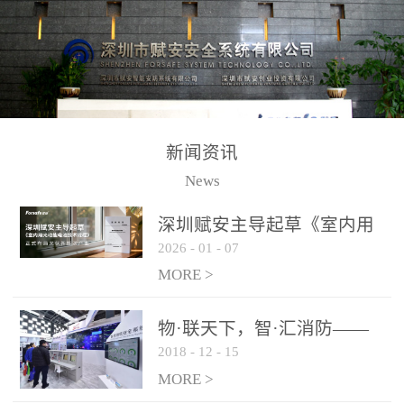
测方法已无法满足要求。
校验的总线传输技术、线
尤其是目前众多的大型影
路状态检测与保护技术、
剧院、会议展览中心、体
后向光电感烟探测技术、
育馆、大型仓库和隧道空
高可靠的系统抗干扰技术
间等，其建筑结构特殊、
等多项专利技术和专有技
防火分区过大，设施复杂
术，是赋安在火灾探测报
新闻资讯
火灾隐患多。一旦发生火
警领域三十多年技术积累
News
灾，由于烟气分层现象，
和工程实践的结晶。
传统的火灾关测器无法被
深圳赋安主导起草《室内用
及时缺发，不能及早发现
2026
-
01
-
07
光动能电池技术规程》 正式
和有效扑救火火，这不仅
布局光伏新能源产业
MORE >
给消防救接带来巨大的压
力和闲难，同时也将造成
物·联天下，智·汇消防——
巨大的经济损失和社会影
2018
-
12
-
15
赋安F&S 2018上海消防展圆
响，基至还会造成人员伤
满落幕
MORE >
亡。图像型火灾探测器正