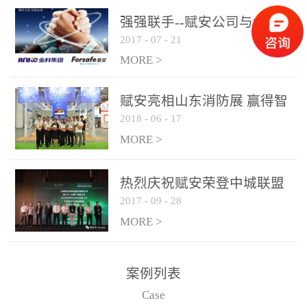
是针对这种高大空间建筑
强强联手--赋安公司与金科
物的消防设施、设备通过
2017
-
07
-
21
集团达成战略合作协议
现场图像的实时获取、预
MORE >
处理和特征提取分析，实
现火焰的跟踪和识别。能
赋安亮相山东消防展 赢得智
更早的进行预警，达到早
2018
-
06
-
17
慧消防新荣耀
报早防的效果。 系统构
MORE >
成示意图： 图像型火灾
探测器系统主要由探测端
和监控端两大部分组成。
热烈庆祝赋安荣登中城联盟
两者之间通过以太网相
2017
-
09
-
28
联合采购战略合作平台
联，一台监控主机最多可
MORE >
带载16台探测器同时探测
器需DC24V供电，若直接
案例列表
从监控主机上获取，最多
Case
只能接6台，超过的需从现