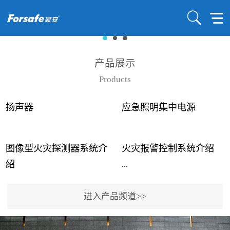
产品展示
Products
扬声器
应急照明集中电源
图像型火灾探测器系统介
火灾报警控制系统介绍
...
...
绍
进入产品频道>>
近年来高大空间建筑火灾
赋安火灾报警控制系统采
事故频发，传统的火灾探
用了具有仲裁机制和冗余