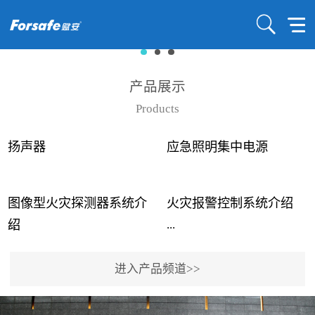
产品展示
Products
扬声器
应急照明集中电源
图像型火灾探测器系统介
火灾报警控制系统介绍
...
...
绍
进入产品频道>>
近年来高大空间建筑火灾
赋安火灾报警控制系统采
事故频发，传统的火灾探
用了具有仲裁机制和冗余