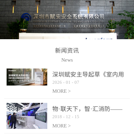
测方法已无法满足要求。
校验的总线传输技术、线
尤其是目前众多的大型影
路状态检测与保护技术、
剧院、会议展览中心、体
后向光电感烟探测技术、
育馆、大型仓库和隧道空
高可靠的系统抗干扰技术
间等，其建筑结构特殊、
等多项专利技术和专有技
防火分区过大，设施复杂
术，是赋安在火灾探测报
新闻资讯
火灾隐患多。一旦发生火
警领域三十多年技术积累
News
灾，由于烟气分层现象，
和工程实践的结晶。
传统的火灾关测器无法被
深圳赋安主导起草《室内用
及时缺发，不能及早发现
2026
-
01
-
07
光动能电池技术规程》 正式
和有效扑救火火，这不仅
布局光伏新能源产业
MORE >
给消防救接带来巨大的压
力和闲难，同时也将造成
物·联天下，智·汇消防——
巨大的经济损失和社会影
2018
-
12
-
15
赋安F&S 2018上海消防展圆
响，基至还会造成人员伤
满落幕
MORE >
亡。图像型火灾探测器正