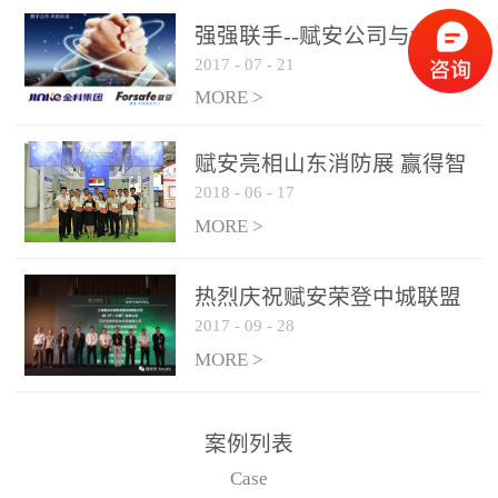
是针对这种高大空间建筑
强强联手--赋安公司与金科
物的消防设施、设备通过
2017
-
07
-
21
集团达成战略合作协议
现场图像的实时获取、预
MORE >
处理和特征提取分析，实
现火焰的跟踪和识别。能
赋安亮相山东消防展 赢得智
更早的进行预警，达到早
2018
-
06
-
17
慧消防新荣耀
报早防的效果。 系统构
MORE >
成示意图： 图像型火灾
探测器系统主要由探测端
和监控端两大部分组成。
热烈庆祝赋安荣登中城联盟
两者之间通过以太网相
2017
-
09
-
28
联合采购战略合作平台
联，一台监控主机最多可
MORE >
带载16台探测器同时探测
器需DC24V供电，若直接
案例列表
从监控主机上获取，最多
Case
只能接6台，超过的需从现