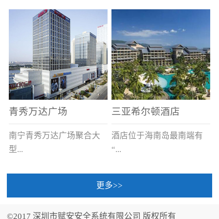
场电源箱或集中电源上接
线。
青秀万达广场
三亚希尔顿酒店
南宁青秀万达广场聚合大
酒店位于海南岛最南端有
型...
“...
更多>>
商业广场、城市商业街
中国的海岛天堂”之美称的
区、步行街、百货、大型
三亚，拥有501间客房、套
©2017 深圳市赋安安全系统有限公司 版权所有
超市、甲级写字楼、城市
间和别墅，带住客领略奢