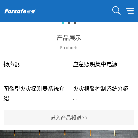
产品展示
Products
扬声器
应急照明集中电源
图像型火灾探测器系统介
火灾报警控制系统介绍
...
...
绍
进入产品频道>>
近年来高大空间建筑火灾
赋安火灾报警控制系统采
事故频发，传统的火灾探
用了具有仲裁机制和冗余