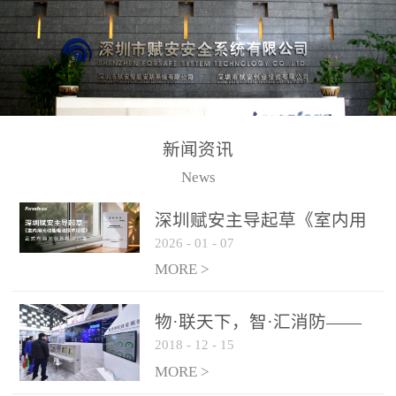
测方法已无法满足要求。
校验的总线传输技术、线
尤其是目前众多的大型影
路状态检测与保护技术、
剧院、会议展览中心、体
后向光电感烟探测技术、
育馆、大型仓库和隧道空
高可靠的系统抗干扰技术
间等，其建筑结构特殊、
等多项专利技术和专有技
防火分区过大，设施复杂
术，是赋安在火灾探测报
新闻资讯
火灾隐患多。一旦发生火
警领域三十多年技术积累
News
灾，由于烟气分层现象，
和工程实践的结晶。
传统的火灾关测器无法被
深圳赋安主导起草《室内用
及时缺发，不能及早发现
2026
-
01
-
07
光动能电池技术规程》 正式
和有效扑救火火，这不仅
布局光伏新能源产业
MORE >
给消防救接带来巨大的压
力和闲难，同时也将造成
物·联天下，智·汇消防——
巨大的经济损失和社会影
2018
-
12
-
15
赋安F&S 2018上海消防展圆
响，基至还会造成人员伤
满落幕
MORE >
亡。图像型火灾探测器正