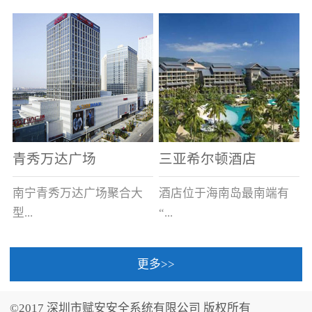
场电源箱或集中电源上接
线。
青秀万达广场
三亚希尔顿酒店
南宁青秀万达广场聚合大
酒店位于海南岛最南端有
型...
“...
更多>>
商业广场、城市商业街
中国的海岛天堂”之美称的
区、步行街、百货、大型
三亚，拥有501间客房、套
©2017 深圳市赋安安全系统有限公司 版权所有
超市、甲级写字楼、城市
间和别墅，带住客领略奢