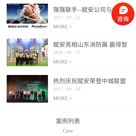
是针对这种高大空间建筑
强强联手--赋安公司与金科
物的消防设施、设备通过
2017
-
07
-
21
集团达成战略合作协议
现场图像的实时获取、预
MORE >
处理和特征提取分析，实
现火焰的跟踪和识别。能
赋安亮相山东消防展 赢得智
更早的进行预警，达到早
2018
-
06
-
17
慧消防新荣耀
报早防的效果。 系统构
MORE >
成示意图： 图像型火灾
探测器系统主要由探测端
和监控端两大部分组成。
热烈庆祝赋安荣登中城联盟
两者之间通过以太网相
2017
-
09
-
28
联合采购战略合作平台
联，一台监控主机最多可
MORE >
带载16台探测器同时探测
器需DC24V供电，若直接
案例列表
从监控主机上获取，最多
Case
只能接6台，超过的需从现