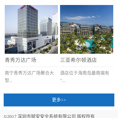
场电源箱或集中电源上接
线。
青秀万达广场
三亚希尔顿酒店
南宁青秀万达广场聚合大
酒店位于海南岛最南端有
型...
“...
更多>>
商业广场、城市商业街
中国的海岛天堂”之美称的
区、步行街、百货、大型
三亚，拥有501间客房、套
©2017 深圳市赋安安全系统有限公司 版权所有
超市、甲级写字楼、城市
间和别墅，带住客领略奢