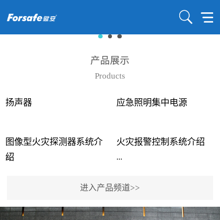
产品展示
Products
扬声器
应急照明集中电源
图像型火灾探测器系统介
火灾报警控制系统介绍
...
...
绍
进入产品频道>>
近年来高大空间建筑火灾
赋安火灾报警控制系统采
事故频发，传统的火灾探
用了具有仲裁机制和冗余