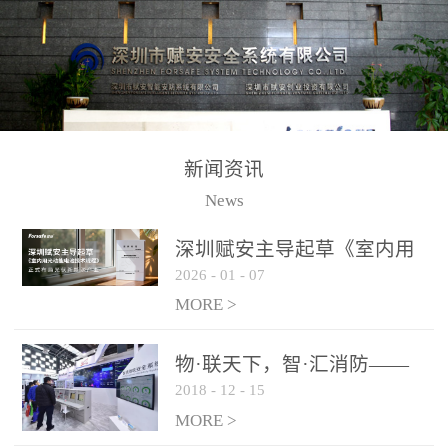
测方法已无法满足要求。
校验的总线传输技术、线
尤其是目前众多的大型影
路状态检测与保护技术、
剧院、会议展览中心、体
后向光电感烟探测技术、
育馆、大型仓库和隧道空
高可靠的系统抗干扰技术
间等，其建筑结构特殊、
等多项专利技术和专有技
防火分区过大，设施复杂
术，是赋安在火灾探测报
新闻资讯
火灾隐患多。一旦发生火
警领域三十多年技术积累
News
灾，由于烟气分层现象，
和工程实践的结晶。
传统的火灾关测器无法被
深圳赋安主导起草《室内用
及时缺发，不能及早发现
2026
-
01
-
07
光动能电池技术规程》 正式
和有效扑救火火，这不仅
布局光伏新能源产业
MORE >
给消防救接带来巨大的压
力和闲难，同时也将造成
物·联天下，智·汇消防——
巨大的经济损失和社会影
2018
-
12
-
15
赋安F&S 2018上海消防展圆
响，基至还会造成人员伤
满落幕
MORE >
亡。图像型火灾探测器正