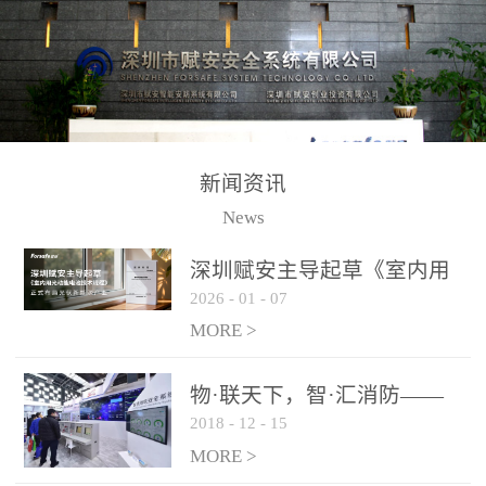
测方法已无法满足要求。
校验的总线传输技术、线
尤其是目前众多的大型影
路状态检测与保护技术、
剧院、会议展览中心、体
后向光电感烟探测技术、
育馆、大型仓库和隧道空
高可靠的系统抗干扰技术
间等，其建筑结构特殊、
等多项专利技术和专有技
防火分区过大，设施复杂
术，是赋安在火灾探测报
新闻资讯
火灾隐患多。一旦发生火
警领域三十多年技术积累
News
灾，由于烟气分层现象，
和工程实践的结晶。
传统的火灾关测器无法被
深圳赋安主导起草《室内用
及时缺发，不能及早发现
2026
-
01
-
07
光动能电池技术规程》 正式
和有效扑救火火，这不仅
布局光伏新能源产业
MORE >
给消防救接带来巨大的压
力和闲难，同时也将造成
物·联天下，智·汇消防——
巨大的经济损失和社会影
2018
-
12
-
15
赋安F&S 2018上海消防展圆
响，基至还会造成人员伤
满落幕
MORE >
亡。图像型火灾探测器正