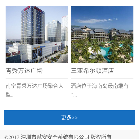
场电源箱或集中电源上接
线。
青秀万达广场
三亚希尔顿酒店
南宁青秀万达广场聚合大
酒店位于海南岛最南端有
型...
“...
更多>>
商业广场、城市商业街
中国的海岛天堂”之美称的
区、步行街、百货、大型
三亚，拥有501间客房、套
©2017 深圳市赋安安全系统有限公司 版权所有
超市、甲级写字楼、城市
间和别墅，带住客领略奢