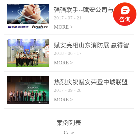
是针对这种高大空间建筑
强强联手--赋安公司与金科
物的消防设施、设备通过
2017
-
07
-
21
集团达成战略合作协议
现场图像的实时获取、预
MORE >
处理和特征提取分析，实
现火焰的跟踪和识别。能
赋安亮相山东消防展 赢得智
更早的进行预警，达到早
2018
-
06
-
17
慧消防新荣耀
报早防的效果。 系统构
MORE >
成示意图： 图像型火灾
探测器系统主要由探测端
和监控端两大部分组成。
热烈庆祝赋安荣登中城联盟
两者之间通过以太网相
2017
-
09
-
28
联合采购战略合作平台
联，一台监控主机最多可
MORE >
带载16台探测器同时探测
器需DC24V供电，若直接
案例列表
从监控主机上获取，最多
Case
只能接6台，超过的需从现