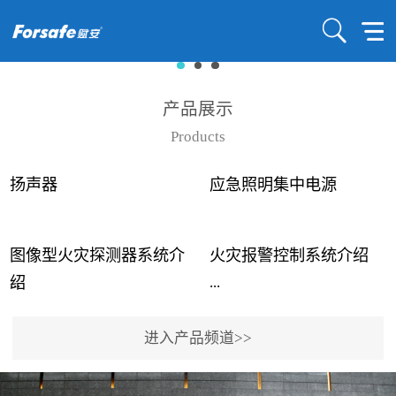
产品展示
Products
扬声器
应急照明集中电源
图像型火灾探测器系统介
火灾报警控制系统介绍
...
...
绍
进入产品频道>>
近年来高大空间建筑火灾
赋安火灾报警控制系统采
事故频发，传统的火灾探
用了具有仲裁机制和冗余