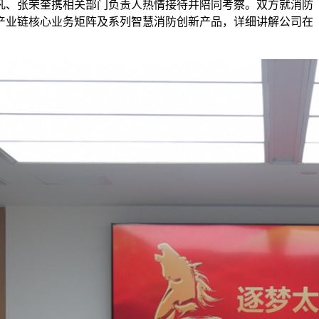
一凡、张荣奎携相关部门负责人热情接待并陪同考察。双方就消防
产业链核心业务矩阵及系列智慧消防创新产品，详细讲解公司在