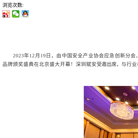
浏览次数:
2023
年
12
月
19
日，由中国安全产业协会应急创新分会、
品牌颁奖盛典在北京盛大开幕！深圳赋安
受邀出席，
与行业