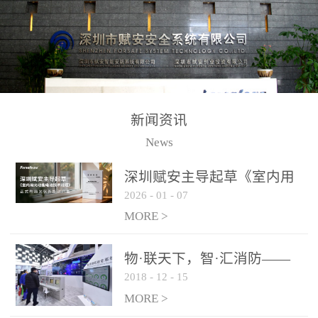
测方法已无法满足要求。
校验的总线传输技术、线
尤其是目前众多的大型影
路状态检测与保护技术、
剧院、会议展览中心、体
后向光电感烟探测技术、
育馆、大型仓库和隧道空
高可靠的系统抗干扰技术
间等，其建筑结构特殊、
等多项专利技术和专有技
防火分区过大，设施复杂
术，是赋安在火灾探测报
新闻资讯
火灾隐患多。一旦发生火
警领域三十多年技术积累
News
灾，由于烟气分层现象，
和工程实践的结晶。
传统的火灾关测器无法被
深圳赋安主导起草《室内用
及时缺发，不能及早发现
2026
-
01
-
07
光动能电池技术规程》 正式
和有效扑救火火，这不仅
布局光伏新能源产业
MORE >
给消防救接带来巨大的压
力和闲难，同时也将造成
物·联天下，智·汇消防——
巨大的经济损失和社会影
2018
-
12
-
15
赋安F&S 2018上海消防展圆
响，基至还会造成人员伤
满落幕
MORE >
亡。图像型火灾探测器正