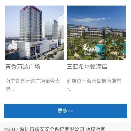
场电源箱或集中电源上接
线。
青秀万达广场
三亚希尔顿酒店
南宁青秀万达广场聚合大
酒店位于海南岛最南端有
型...
“...
更多>>
商业广场、城市商业街
中国的海岛天堂”之美称的
区、步行街、百货、大型
三亚，拥有501间客房、套
©2017 深圳市赋安安全系统有限公司 版权所有
超市、甲级写字楼、城市
间和别墅，带住客领略奢