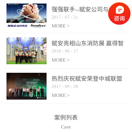
是针对这种高大空间建筑
强强联手--赋安公司与金科
物的消防设施、设备通过
2017
-
07
-
21
集团达成战略合作协议
现场图像的实时获取、预
MORE >
处理和特征提取分析，实
现火焰的跟踪和识别。能
赋安亮相山东消防展 赢得智
更早的进行预警，达到早
2018
-
06
-
17
慧消防新荣耀
报早防的效果。 系统构
MORE >
成示意图： 图像型火灾
探测器系统主要由探测端
和监控端两大部分组成。
热烈庆祝赋安荣登中城联盟
两者之间通过以太网相
2017
-
09
-
28
联合采购战略合作平台
联，一台监控主机最多可
MORE >
带载16台探测器同时探测
器需DC24V供电，若直接
案例列表
从监控主机上获取，最多
Case
只能接6台，超过的需从现