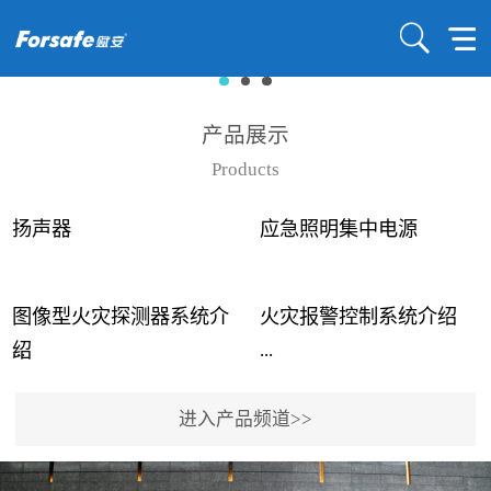
产品展示
Products
扬声器
应急照明集中电源
图像型火灾探测器系统介
火灾报警控制系统介绍
...
...
绍
进入产品频道>>
近年来高大空间建筑火灾
赋安火灾报警控制系统采
事故频发，传统的火灾探
用了具有仲裁机制和冗余