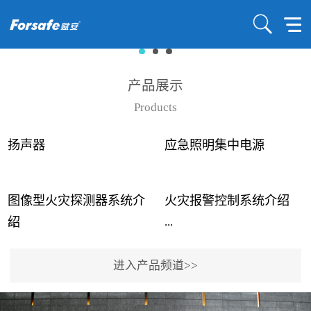
产品展示
Products
扬声器
应急照明集中电源
图像型火灾探测器系统介
火灾报警控制系统介绍
...
...
绍
进入产品频道>>
近年来高大空间建筑火灾
赋安火灾报警控制系统采
事故频发，传统的火灾探
用了具有仲裁机制和冗余