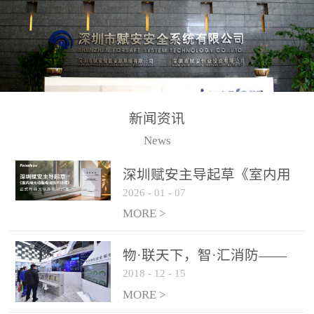
测方法已无法满足要求。
校验的总线传输技术、线
尤其是目前众多的大型影
路状态检测与保护技术、
剧院、会议展览中心、体
后向光电感烟探测技术、
育馆、大型仓库和隧道空
高可靠的系统抗干扰技术
间等，其建筑结构特殊、
等多项专利技术和专有技
防火分区过大，设施复杂
术，是赋安在火灾探测报
新闻资讯
火灾隐患多。一旦发生火
警领域三十多年技术积累
News
灾，由于烟气分层现象，
和工程实践的结晶。
传统的火灾关测器无法被
深圳赋安主导起草《室内用
及时缺发，不能及早发现
2026
-
01
-
07
光动能电池技术规程》 正式
和有效扑救火火，这不仅
布局光伏新能源产业
MORE >
给消防救接带来巨大的压
力和闲难，同时也将造成
物·联天下，智·汇消防——
巨大的经济损失和社会影
2018
-
12
-
15
赋安F&S 2018上海消防展圆
响，基至还会造成人员伤
满落幕
MORE >
亡。图像型火灾探测器正