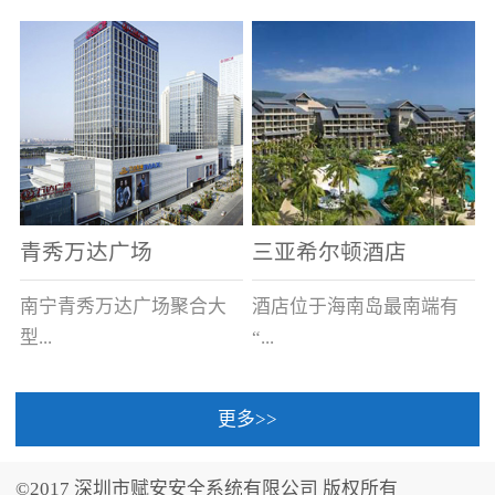
场电源箱或集中电源上接
线。
青秀万达广场
三亚希尔顿酒店
南宁青秀万达广场聚合大
酒店位于海南岛最南端有
型...
“...
更多>>
商业广场、城市商业街
中国的海岛天堂”之美称的
区、步行街、百货、大型
三亚，拥有501间客房、套
©2017 深圳市赋安安全系统有限公司 版权所有
超市、甲级写字楼、城市
间和别墅，带住客领略奢