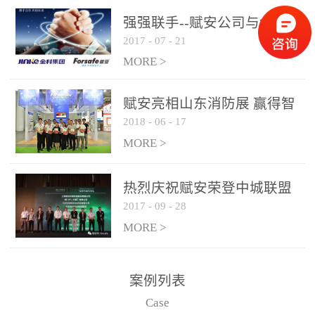
是针对这种高大空间建筑
强强联手--赋安公司与金科
物的消防设施、设备通过
2017
-
07
-
21
集团达成战略合作协议
现场图像的实时获取、预
MORE >
处理和特征提取分析，实
现火焰的跟踪和识别。能
赋安亮相山东消防展 赢得智
更早的进行预警，达到早
2018
-
06
-
17
慧消防新荣耀
报早防的效果。 系统构
MORE >
成示意图： 图像型火灾
探测器系统主要由探测端
和监控端两大部分组成。
热烈庆祝赋安荣登中城联盟
两者之间通过以太网相
2017
-
09
-
28
联合采购战略合作平台
联，一台监控主机最多可
MORE >
带载16台探测器同时探测
器需DC24V供电，若直接
案例列表
从监控主机上获取，最多
Case
只能接6台，超过的需从现