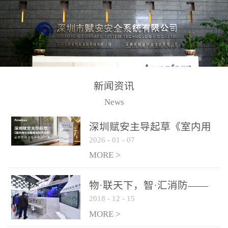
测方法已无法满足要求。
校验的总线传输技术、线
尤其是目前众多的大型影
路状态检测与保护技术、
剧院、会议展览中心、体
后向光电感烟探测技术、
育馆、大型仓库和隧道空
高可靠的系统抗干扰技术
间等，其建筑结构特殊、
等多项专利技术和专有技
防火分区过大，设施复杂
术，是赋安在火灾探测报
新闻资讯
火灾隐患多。一旦发生火
警领域三十多年技术积累
News
灾，由于烟气分层现象，
和工程实践的结晶。
传统的火灾关测器无法被
深圳赋安主导起草《室内用
及时缺发，不能及早发现
2026
-
01
-
07
光动能电池技术规程》 正式
和有效扑救火火，这不仅
布局光伏新能源产业
MORE >
给消防救接带来巨大的压
力和闲难，同时也将造成
物·联天下，智·汇消防——
巨大的经济损失和社会影
2018
-
12
-
15
赋安F&S 2018上海消防展圆
响，基至还会造成人员伤
满落幕
MORE >
亡。图像型火灾探测器正