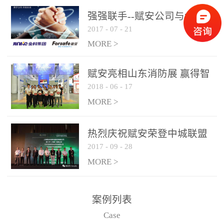
是针对这种高大空间建筑
强强联手--赋安公司与金科
物的消防设施、设备通过
2017
-
07
-
21
集团达成战略合作协议
现场图像的实时获取、预
MORE >
处理和特征提取分析，实
现火焰的跟踪和识别。能
赋安亮相山东消防展 赢得智
更早的进行预警，达到早
2018
-
06
-
17
慧消防新荣耀
报早防的效果。 系统构
MORE >
成示意图： 图像型火灾
探测器系统主要由探测端
和监控端两大部分组成。
热烈庆祝赋安荣登中城联盟
两者之间通过以太网相
2017
-
09
-
28
联合采购战略合作平台
联，一台监控主机最多可
MORE >
带载16台探测器同时探测
器需DC24V供电，若直接
案例列表
从监控主机上获取，最多
Case
只能接6台，超过的需从现