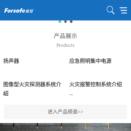
产品展示
Products
扬声器
应急照明集中电源
图像型火灾探测器系统介
火灾报警控制系统介绍
...
...
绍
进入产品频道>>
近年来高大空间建筑火灾
赋安火灾报警控制系统采
事故频发，传统的火灾探
用了具有仲裁机制和冗余