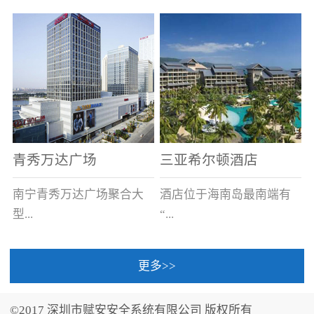
场电源箱或集中电源上接
线。
青秀万达广场
三亚希尔顿酒店
南宁青秀万达广场聚合大
酒店位于海南岛最南端有
型...
“...
更多>>
商业广场、城市商业街
中国的海岛天堂”之美称的
区、步行街、百货、大型
三亚，拥有501间客房、套
©2017 深圳市赋安安全系统有限公司 版权所有
超市、甲级写字楼、城市
间和别墅，带住客领略奢