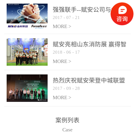
是针对这种高大空间建筑
强强联手--赋安公司与金科
物的消防设施、设备通过
2017
-
07
-
21
集团达成战略合作协议
现场图像的实时获取、预
MORE >
处理和特征提取分析，实
现火焰的跟踪和识别。能
赋安亮相山东消防展 赢得智
更早的进行预警，达到早
2018
-
06
-
17
慧消防新荣耀
报早防的效果。 系统构
MORE >
成示意图： 图像型火灾
探测器系统主要由探测端
和监控端两大部分组成。
热烈庆祝赋安荣登中城联盟
两者之间通过以太网相
2017
-
09
-
28
联合采购战略合作平台
联，一台监控主机最多可
MORE >
带载16台探测器同时探测
器需DC24V供电，若直接
案例列表
从监控主机上获取，最多
Case
只能接6台，超过的需从现