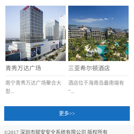
场电源箱或集中电源上接
线。
青秀万达广场
三亚希尔顿酒店
南宁青秀万达广场聚合大
酒店位于海南岛最南端有
型...
“...
更多>>
商业广场、城市商业街
中国的海岛天堂”之美称的
区、步行街、百货、大型
三亚，拥有501间客房、套
©2017 深圳市赋安安全系统有限公司 版权所有
超市、甲级写字楼、城市
间和别墅，带住客领略奢