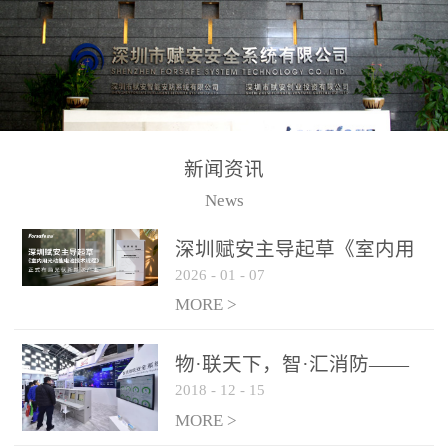
测方法已无法满足要求。
校验的总线传输技术、线
尤其是目前众多的大型影
路状态检测与保护技术、
剧院、会议展览中心、体
后向光电感烟探测技术、
育馆、大型仓库和隧道空
高可靠的系统抗干扰技术
间等，其建筑结构特殊、
等多项专利技术和专有技
防火分区过大，设施复杂
术，是赋安在火灾探测报
新闻资讯
火灾隐患多。一旦发生火
警领域三十多年技术积累
News
灾，由于烟气分层现象，
和工程实践的结晶。
传统的火灾关测器无法被
深圳赋安主导起草《室内用
及时缺发，不能及早发现
2026
-
01
-
07
光动能电池技术规程》 正式
和有效扑救火火，这不仅
布局光伏新能源产业
MORE >
给消防救接带来巨大的压
力和闲难，同时也将造成
物·联天下，智·汇消防——
巨大的经济损失和社会影
2018
-
12
-
15
赋安F&S 2018上海消防展圆
响，基至还会造成人员伤
满落幕
MORE >
亡。图像型火灾探测器正