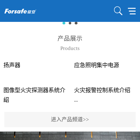
产品展示
Products
扬声器
应急照明集中电源
图像型火灾探测器系统介
火灾报警控制系统介绍
...
...
绍
进入产品频道>>
近年来高大空间建筑火灾
赋安火灾报警控制系统采
事故频发，传统的火灾探
用了具有仲裁机制和冗余