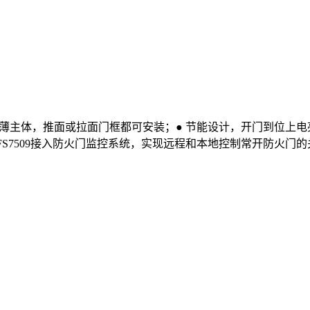
 超薄主体，推面或拉面门框都可安装；● 节能设计，开门到位上
FS7509接入防火门监控系统，实现远程和本地控制常开防火门