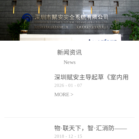
测方法已无法满足要求。
校验的总线传输技术、线
尤其是目前众多的大型影
路状态检测与保护技术、
剧院、会议展览中心、体
后向光电感烟探测技术、
育馆、大型仓库和隧道空
高可靠的系统抗干扰技术
间等，其建筑结构特殊、
等多项专利技术和专有技
防火分区过大，设施复杂
术，是赋安在火灾探测报
新闻资讯
火灾隐患多。一旦发生火
警领域三十多年技术积累
News
灾，由于烟气分层现象，
和工程实践的结晶。
传统的火灾关测器无法被
深圳赋安主导起草《室内用
及时缺发，不能及早发现
2026
-
01
-
07
光动能电池技术规程》 正式
和有效扑救火火，这不仅
布局光伏新能源产业
MORE >
给消防救接带来巨大的压
力和闲难，同时也将造成
巨大的经济损失和社会影
响，基至还会造成人员伤
物·联天下，智·汇消防——
亡。图像型火灾探测器正
2018
-
12
-
15
赋安F&S 2018上海消防展圆