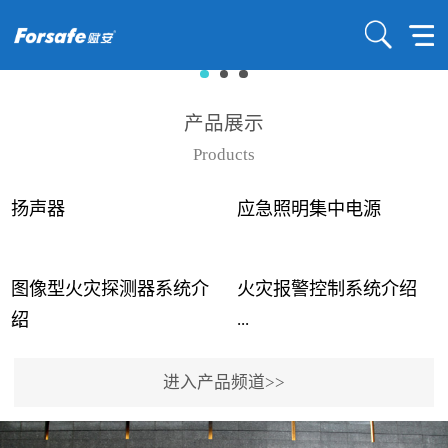
产品展示
Products
扬声器
应急照明集中电源
图像型火灾探测器系统介
火灾报警控制系统介绍
...
...
绍
进入产品频道>>
近年来高大空间建筑火灾
赋安火灾报警控制系统采
事故频发，传统的火灾探
用了具有仲裁机制和冗余