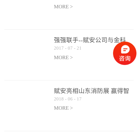
是针对这种高大空间建筑
满落幕
MORE >
物的消防设施、设备通过
现场图像的实时获取、预
处理和特征提取分析，实
现火焰的跟踪和识别。能
强强联手--赋安公司与金科
更早的进行预警，达到早
2017
-
07
-
21
集团达成战略合作协议
报早防的效果。 系统构
MORE >
成示意图： 图像型火灾
探测器系统主要由探测端
和监控端两大部分组成。
两者之间通过以太网相
赋安亮相山东消防展 赢得智
联，一台监控主机最多可
2018
-
06
-
17
慧消防新荣耀
带载16台探测器同时探测
MORE >
器需DC24V供电，若直接
从监控主机上获取，最多
只能接6台，超过的需从现