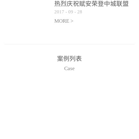
场电源箱或集中电源上接
热烈庆祝赋安荣登中城联盟
2017
-
09
-
28
线。
联合采购战略合作平台
MORE >
案例列表
Case