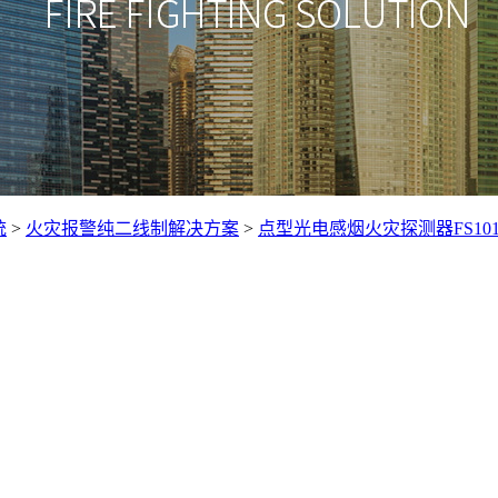
统
>
火灾报警纯二线制解决方案
>
点型光电感烟火灾探测器FS1017 / F