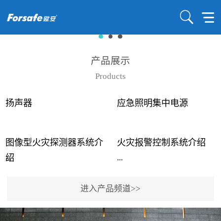
产品展示
Products
扬声器
应急照明集中电源
图像型火灾探测器系统介
火灾报警控制系统介绍
...
...
绍
进入产品频道>>
近年来高大空间建筑火灾
赋安火灾报警控制系统采
事故频发，传统的火灾探
用了具有仲裁机制和冗余