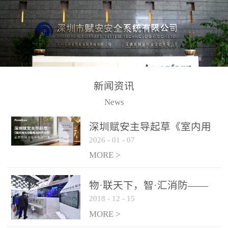
测方法已无法满足要求。
校验的总线传输技术、线
尤其是目前众多的大型影
路状态检测与保护技术、
剧院、会议展览中心、体
后向光电感烟探测技术、
育馆、大型仓库和隧道空
高可靠的系统抗干扰技术
间等，其建筑结构特殊、
等多项专利技术和专有技
防火分区过大，设施复杂
术，是赋安在火灾探测报
新闻资讯
火灾隐患多。一旦发生火
警领域三十多年技术积累
News
灾，由于烟气分层现象，
和工程实践的结晶。
传统的火灾关测器无法被
深圳赋安主导起草《室内用
及时缺发，不能及早发现
2026
-
01
-
07
光动能电池技术规程》 正式
和有效扑救火火，这不仅
布局光伏新能源产业
MORE >
给消防救接带来巨大的压
力和闲难，同时也将造成
物·联天下，智·汇消防——
巨大的经济损失和社会影
2018
-
12
-
15
赋安F&S 2018上海消防展圆
响，基至还会造成人员伤
满落幕
MORE >
亡。图像型火灾探测器正