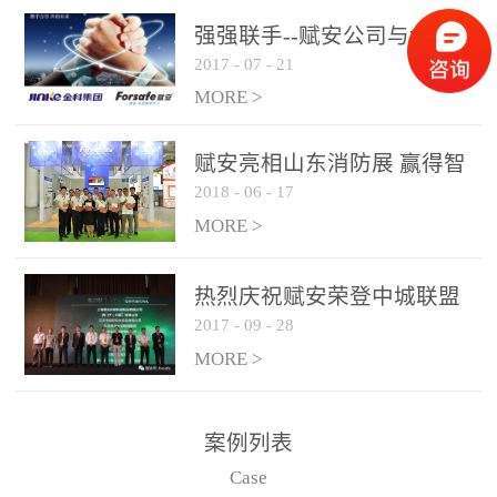
是针对这种高大空间建筑
强强联手--赋安公司与金科
物的消防设施、设备通过
2017
-
07
-
21
集团达成战略合作协议
现场图像的实时获取、预
MORE >
处理和特征提取分析，实
现火焰的跟踪和识别。能
赋安亮相山东消防展 赢得智
更早的进行预警，达到早
2018
-
06
-
17
慧消防新荣耀
报早防的效果。 系统构
MORE >
成示意图： 图像型火灾
探测器系统主要由探测端
和监控端两大部分组成。
热烈庆祝赋安荣登中城联盟
两者之间通过以太网相
2017
-
09
-
28
联合采购战略合作平台
联，一台监控主机最多可
MORE >
带载16台探测器同时探测
器需DC24V供电，若直接
案例列表
从监控主机上获取，最多
Case
只能接6台，超过的需从现