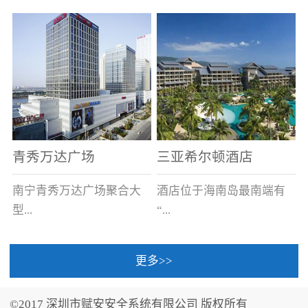
场电源箱或集中电源上接
线。
青秀万达广场
三亚希尔顿酒店
南宁青秀万达广场聚合大
酒店位于海南岛最南端有
型...
“...
更多>>
商业广场、城市商业街
中国的海岛天堂”之美称的
区、步行街、百货、大型
三亚，拥有501间客房、套
©2017 深圳市赋安安全系统有限公司 版权所有
超市、甲级写字楼、城市
间和别墅，带住客领略奢