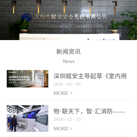
测方法已无法满足要求。
校验的总线传输技术、线
尤其是目前众多的大型影
路状态检测与保护技术、
剧院、会议展览中心、体
后向光电感烟探测技术、
育馆、大型仓库和隧道空
高可靠的系统抗干扰技术
间等，其建筑结构特殊、
等多项专利技术和专有技
防火分区过大，设施复杂
术，是赋安在火灾探测报
新闻资讯
火灾隐患多。一旦发生火
警领域三十多年技术积累
News
灾，由于烟气分层现象，
和工程实践的结晶。
传统的火灾关测器无法被
深圳赋安主导起草《室内用
及时缺发，不能及早发现
2026
-
01
-
07
光动能电池技术规程》 正式
和有效扑救火火，这不仅
布局光伏新能源产业
MORE >
给消防救接带来巨大的压
力和闲难，同时也将造成
物·联天下，智·汇消防——
巨大的经济损失和社会影
2018
-
12
-
15
赋安F&S 2018上海消防展圆
响，基至还会造成人员伤
满落幕
MORE >
亡。图像型火灾探测器正