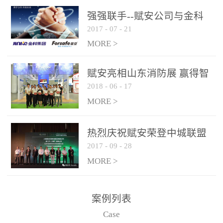
是针对这种高大空间建筑
强强联手--赋安公司与金科
物的消防设施、设备通过
2017
-
07
-
21
集团达成战略合作协议
现场图像的实时获取、预
MORE >
处理和特征提取分析，实
现火焰的跟踪和识别。能
赋安亮相山东消防展 赢得智
更早的进行预警，达到早
2018
-
06
-
17
慧消防新荣耀
报早防的效果。 系统构
MORE >
成示意图： 图像型火灾
探测器系统主要由探测端
和监控端两大部分组成。
热烈庆祝赋安荣登中城联盟
两者之间通过以太网相
2017
-
09
-
28
联合采购战略合作平台
联，一台监控主机最多可
MORE >
带载16台探测器同时探测
器需DC24V供电，若直接
案例列表
从监控主机上获取，最多
Case
只能接6台，超过的需从现