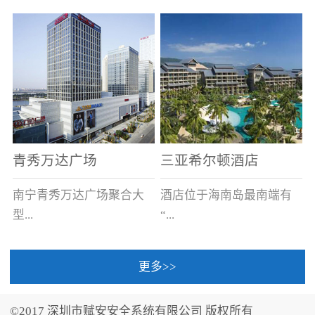
场电源箱或集中电源上接
线。
青秀万达广场
三亚希尔顿酒店
南宁青秀万达广场聚合大
酒店位于海南岛最南端有
型...
“...
更多>>
商业广场、城市商业街
中国的海岛天堂”之美称的
区、步行街、百货、大型
三亚，拥有501间客房、套
©2017 深圳市赋安安全系统有限公司 版权所有
超市、甲级写字楼、城市
间和别墅，带住客领略奢