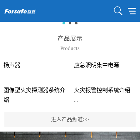
产品展示
Products
扬声器
应急照明集中电源
图像型火灾探测器系统介
火灾报警控制系统介绍
...
...
绍
进入产品频道>>
近年来高大空间建筑火灾
赋安火灾报警控制系统采
事故频发，传统的火灾探
用了具有仲裁机制和冗余