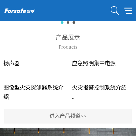
产品展示
Products
扬声器
应急照明集中电源
图像型火灾探测器系统介
火灾报警控制系统介绍
...
...
绍
进入产品频道>>
近年来高大空间建筑火灾
赋安火灾报警控制系统采
事故频发，传统的火灾探
用了具有仲裁机制和冗余