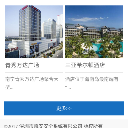
场电源箱或集中电源上接
线。
青秀万达广场
三亚希尔顿酒店
南宁青秀万达广场聚合大
酒店位于海南岛最南端有
型...
“...
更多>>
商业广场、城市商业街
中国的海岛天堂”之美称的
区、步行街、百货、大型
三亚，拥有501间客房、套
©2017 深圳市赋安安全系统有限公司 版权所有
超市、甲级写字楼、城市
间和别墅，带住客领略奢