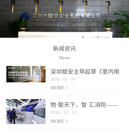
测方法已无法满足要求。
校验的总线传输技术、线
尤其是目前众多的大型影
路状态检测与保护技术、
剧院、会议展览中心、体
后向光电感烟探测技术、
育馆、大型仓库和隧道空
高可靠的系统抗干扰技术
间等，其建筑结构特殊、
等多项专利技术和专有技
防火分区过大，设施复杂
术，是赋安在火灾探测报
新闻资讯
火灾隐患多。一旦发生火
警领域三十多年技术积累
News
灾，由于烟气分层现象，
和工程实践的结晶。
传统的火灾关测器无法被
深圳赋安主导起草《室内用
及时缺发，不能及早发现
2026
-
01
-
07
光动能电池技术规程》 正式
和有效扑救火火，这不仅
布局光伏新能源产业
MORE >
给消防救接带来巨大的压
力和闲难，同时也将造成
物·联天下，智·汇消防——
巨大的经济损失和社会影
2018
-
12
-
15
赋安F&S 2018上海消防展圆
响，基至还会造成人员伤
满落幕
MORE >
亡。图像型火灾探测器正