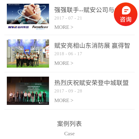
是针对这种高大空间建筑
强强联手--赋安公司与金科
物的消防设施、设备通过
2017
-
07
-
21
集团达成战略合作协议
现场图像的实时获取、预
MORE >
处理和特征提取分析，实
现火焰的跟踪和识别。能
赋安亮相山东消防展 赢得智
更早的进行预警，达到早
2018
-
06
-
17
慧消防新荣耀
报早防的效果。 系统构
MORE >
成示意图： 图像型火灾
探测器系统主要由探测端
和监控端两大部分组成。
热烈庆祝赋安荣登中城联盟
两者之间通过以太网相
2017
-
09
-
28
联合采购战略合作平台
联，一台监控主机最多可
MORE >
带载16台探测器同时探测
器需DC24V供电，若直接
案例列表
从监控主机上获取，最多
Case
只能接6台，超过的需从现