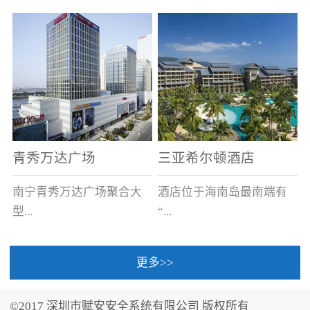
场电源箱或集中电源上接
线。
青秀万达广场
三亚希尔顿酒店
南宁青秀万达广场聚合大
酒店位于海南岛最南端有
型...
“...
更多>>
商业广场、城市商业街
中国的海岛天堂”之美称的
区、步行街、百货、大型
三亚，拥有501间客房、套
©2017 深圳市赋安安全系统有限公司 版权所有
超市、甲级写字楼、城市
间和别墅，带住客领略奢