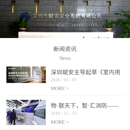
测方法已无法满足要求。
校验的总线传输技术、线
尤其是目前众多的大型影
路状态检测与保护技术、
剧院、会议展览中心、体
后向光电感烟探测技术、
育馆、大型仓库和隧道空
高可靠的系统抗干扰技术
间等，其建筑结构特殊、
等多项专利技术和专有技
防火分区过大，设施复杂
术，是赋安在火灾探测报
新闻资讯
火灾隐患多。一旦发生火
警领域三十多年技术积累
News
灾，由于烟气分层现象，
和工程实践的结晶。
传统的火灾关测器无法被
深圳赋安主导起草《室内用
及时缺发，不能及早发现
2026
-
01
-
07
光动能电池技术规程》 正式
和有效扑救火火，这不仅
布局光伏新能源产业
MORE >
给消防救接带来巨大的压
力和闲难，同时也将造成
物·联天下，智·汇消防——
巨大的经济损失和社会影
2018
-
12
-
15
赋安F&S 2018上海消防展圆
响，基至还会造成人员伤
满落幕
MORE >
亡。图像型火灾探测器正