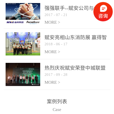
是针对这种高大空间建筑
强强联手--赋安公司与金科
物的消防设施、设备通过
2017
-
07
-
21
集团达成战略合作协议
现场图像的实时获取、预
MORE >
处理和特征提取分析，实
现火焰的跟踪和识别。能
赋安亮相山东消防展 赢得智
更早的进行预警，达到早
2018
-
06
-
17
慧消防新荣耀
报早防的效果。 系统构
MORE >
成示意图： 图像型火灾
探测器系统主要由探测端
和监控端两大部分组成。
热烈庆祝赋安荣登中城联盟
两者之间通过以太网相
2017
-
09
-
28
联合采购战略合作平台
联，一台监控主机最多可
MORE >
带载16台探测器同时探测
器需DC24V供电，若直接
案例列表
从监控主机上获取，最多
Case
只能接6台，超过的需从现