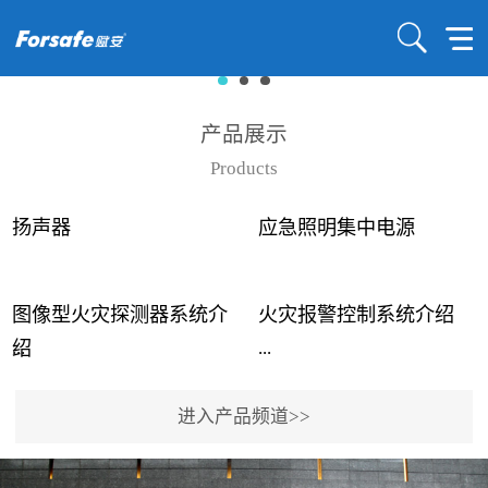
产品展示
Products
扬声器
应急照明集中电源
图像型火灾探测器系统介
火灾报警控制系统介绍
...
...
绍
进入产品频道>>
近年来高大空间建筑火灾
赋安火灾报警控制系统采
事故频发，传统的火灾探
用了具有仲裁机制和冗余