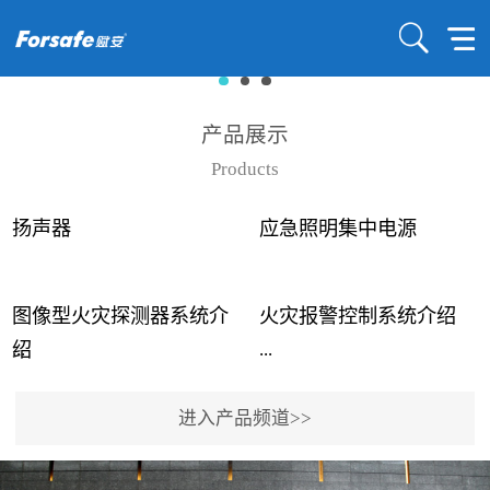
产品展示
Products
扬声器
应急照明集中电源
图像型火灾探测器系统介
火灾报警控制系统介绍
...
...
绍
进入产品频道>>
近年来高大空间建筑火灾
赋安火灾报警控制系统采
事故频发，传统的火灾探
用了具有仲裁机制和冗余