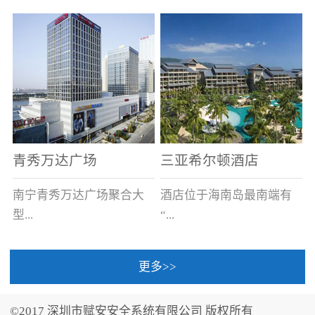
场电源箱或集中电源上接
线。
青秀万达广场
三亚希尔顿酒店
南宁青秀万达广场聚合大
酒店位于海南岛最南端有
型...
“...
更多>>
商业广场、城市商业街
中国的海岛天堂”之美称的
区、步行街、百货、大型
三亚，拥有501间客房、套
©2017 深圳市赋安安全系统有限公司 版权所有
超市、甲级写字楼、城市
间和别墅，带住客领略奢