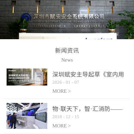
测方法已无法满足要求。
校验的总线传输技术、线
尤其是目前众多的大型影
路状态检测与保护技术、
剧院、会议展览中心、体
后向光电感烟探测技术、
育馆、大型仓库和隧道空
高可靠的系统抗干扰技术
间等，其建筑结构特殊、
等多项专利技术和专有技
防火分区过大，设施复杂
术，是赋安在火灾探测报
新闻资讯
火灾隐患多。一旦发生火
警领域三十多年技术积累
News
灾，由于烟气分层现象，
和工程实践的结晶。
传统的火灾关测器无法被
深圳赋安主导起草《室内用
及时缺发，不能及早发现
2026
-
01
-
07
光动能电池技术规程》 正式
和有效扑救火火，这不仅
布局光伏新能源产业
MORE >
给消防救接带来巨大的压
力和闲难，同时也将造成
物·联天下，智·汇消防——
巨大的经济损失和社会影
2018
-
12
-
15
赋安F&S 2018上海消防展圆
响，基至还会造成人员伤
满落幕
MORE >
亡。图像型火灾探测器正