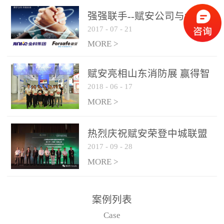
是针对这种高大空间建筑
强强联手--赋安公司与金科
物的消防设施、设备通过
2017
-
07
-
21
集团达成战略合作协议
现场图像的实时获取、预
MORE >
处理和特征提取分析，实
现火焰的跟踪和识别。能
赋安亮相山东消防展 赢得智
更早的进行预警，达到早
2018
-
06
-
17
慧消防新荣耀
报早防的效果。 系统构
MORE >
成示意图： 图像型火灾
探测器系统主要由探测端
和监控端两大部分组成。
热烈庆祝赋安荣登中城联盟
两者之间通过以太网相
2017
-
09
-
28
联合采购战略合作平台
联，一台监控主机最多可
MORE >
带载16台探测器同时探测
器需DC24V供电，若直接
案例列表
从监控主机上获取，最多
Case
只能接6台，超过的需从现