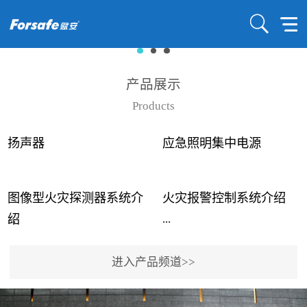
产品展示
Products
扬声器
应急照明集中电源
图像型火灾探测器系统介
火灾报警控制系统介绍
...
...
绍
进入产品频道>>
近年来高大空间建筑火灾
赋安火灾报警控制系统采
事故频发，传统的火灾探
用了具有仲裁机制和冗余