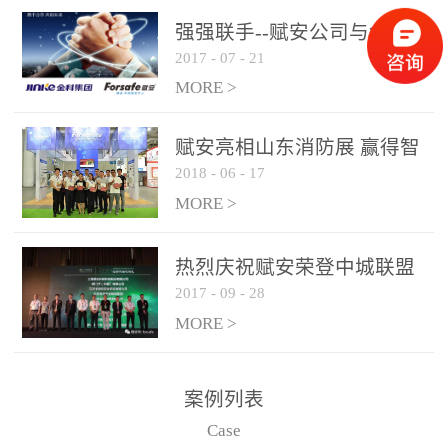
是针对这种高大空间建筑
强强联手--赋安公司与金科
物的消防设施、设备通过
2017
-
07
-
21
集团达成战略合作协议
现场图像的实时获取、预
MORE >
处理和特征提取分析，实
现火焰的跟踪和识别。能
赋安亮相山东消防展 赢得智
更早的进行预警，达到早
2018
-
06
-
17
慧消防新荣耀
报早防的效果。 系统构
MORE >
成示意图： 图像型火灾
探测器系统主要由探测端
和监控端两大部分组成。
热烈庆祝赋安荣登中城联盟
两者之间通过以太网相
2017
-
09
-
28
联合采购战略合作平台
联，一台监控主机最多可
MORE >
带载16台探测器同时探测
器需DC24V供电，若直接
案例列表
从监控主机上获取，最多
Case
只能接6台，超过的需从现