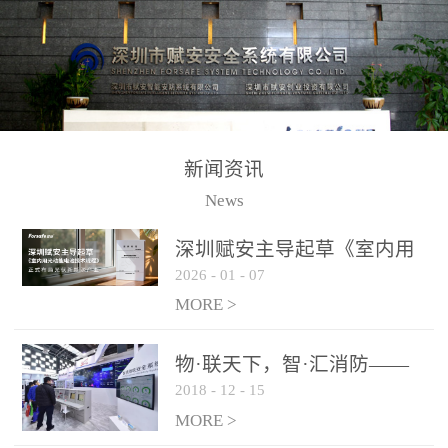
测方法已无法满足要求。
校验的总线传输技术、线
尤其是目前众多的大型影
路状态检测与保护技术、
剧院、会议展览中心、体
后向光电感烟探测技术、
育馆、大型仓库和隧道空
高可靠的系统抗干扰技术
间等，其建筑结构特殊、
等多项专利技术和专有技
防火分区过大，设施复杂
术，是赋安在火灾探测报
新闻资讯
火灾隐患多。一旦发生火
警领域三十多年技术积累
News
灾，由于烟气分层现象，
和工程实践的结晶。
传统的火灾关测器无法被
深圳赋安主导起草《室内用
及时缺发，不能及早发现
2026
-
01
-
07
光动能电池技术规程》 正式
和有效扑救火火，这不仅
布局光伏新能源产业
MORE >
给消防救接带来巨大的压
力和闲难，同时也将造成
物·联天下，智·汇消防——
巨大的经济损失和社会影
2018
-
12
-
15
赋安F&S 2018上海消防展圆
响，基至还会造成人员伤
满落幕
MORE >
亡。图像型火灾探测器正