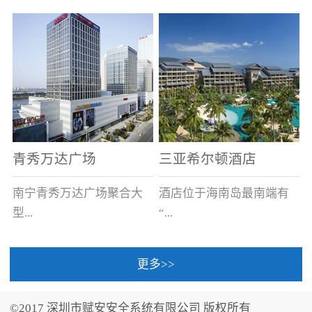
场电源箱或集中电源上接
线。
青秀万达广场
三亚希尔顿酒店
南宁青秀万达广场聚合大
酒店位于海南岛最南端有
型...
“...
更多>>
商业广场、城市商业街
中国的海岛天堂”之美称的
区、步行街、百货、大型
三亚，拥有501间客房、套
©2017 深圳市赋安安全系统有限公司 版权所有
超市、甲级写字楼、城市
间和别墅，带住客领略奢