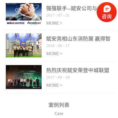
是针对这种高大空间建筑
强强联手--赋安公司与金科
物的消防设施、设备通过
2017
-
07
-
21
集团达成战略合作协议
现场图像的实时获取、预
MORE >
处理和特征提取分析，实
现火焰的跟踪和识别。能
赋安亮相山东消防展 赢得智
更早的进行预警，达到早
2018
-
06
-
17
慧消防新荣耀
报早防的效果。 系统构
MORE >
成示意图： 图像型火灾
探测器系统主要由探测端
和监控端两大部分组成。
热烈庆祝赋安荣登中城联盟
两者之间通过以太网相
2017
-
09
-
28
联合采购战略合作平台
联，一台监控主机最多可
MORE >
带载16台探测器同时探测
器需DC24V供电，若直接
案例列表
从监控主机上获取，最多
Case
只能接6台，超过的需从现