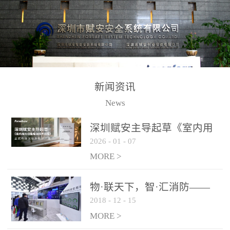
测方法已无法满足要求。
校验的总线传输技术、线
尤其是目前众多的大型影
路状态检测与保护技术、
剧院、会议展览中心、体
后向光电感烟探测技术、
育馆、大型仓库和隧道空
高可靠的系统抗干扰技术
间等，其建筑结构特殊、
等多项专利技术和专有技
防火分区过大，设施复杂
术，是赋安在火灾探测报
新闻资讯
火灾隐患多。一旦发生火
警领域三十多年技术积累
News
灾，由于烟气分层现象，
和工程实践的结晶。
传统的火灾关测器无法被
深圳赋安主导起草《室内用
及时缺发，不能及早发现
2026
-
01
-
07
光动能电池技术规程》 正式
和有效扑救火火，这不仅
布局光伏新能源产业
MORE >
给消防救接带来巨大的压
力和闲难，同时也将造成
物·联天下，智·汇消防——
巨大的经济损失和社会影
2018
-
12
-
15
赋安F&S 2018上海消防展圆
响，基至还会造成人员伤
满落幕
MORE >
亡。图像型火灾探测器正