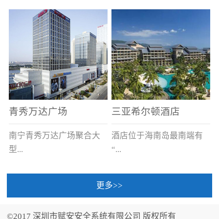
场电源箱或集中电源上接
线。
青秀万达广场
三亚希尔顿酒店
南宁青秀万达广场聚合大
酒店位于海南岛最南端有
型...
“...
更多>>
商业广场、城市商业街
中国的海岛天堂”之美称的
区、步行街、百货、大型
三亚，拥有501间客房、套
©2017 深圳市赋安安全系统有限公司 版权所有
超市、甲级写字楼、城市
间和别墅，带住客领略奢