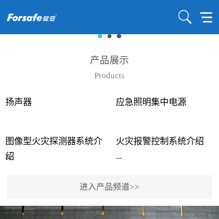
产品展示
Products
扬声器
应急照明集中电源
图像型火灾探测器系统介
火灾报警控制系统介绍
...
...
绍
进入产品频道>>
近年来高大空间建筑火灾
赋安火灾报警控制系统采
事故频发，传统的火灾探
用了具有仲裁机制和冗余