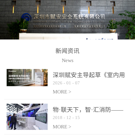
测方法已无法满足要求。
校验的总线传输技术、线
尤其是目前众多的大型影
路状态检测与保护技术、
剧院、会议展览中心、体
后向光电感烟探测技术、
育馆、大型仓库和隧道空
高可靠的系统抗干扰技术
间等，其建筑结构特殊、
等多项专利技术和专有技
防火分区过大，设施复杂
术，是赋安在火灾探测报
新闻资讯
火灾隐患多。一旦发生火
警领域三十多年技术积累
News
灾，由于烟气分层现象，
和工程实践的结晶。
传统的火灾关测器无法被
深圳赋安主导起草《室内用
及时缺发，不能及早发现
2026
-
01
-
07
光动能电池技术规程》 正式
和有效扑救火火，这不仅
布局光伏新能源产业
MORE >
给消防救接带来巨大的压
力和闲难，同时也将造成
物·联天下，智·汇消防——
巨大的经济损失和社会影
2018
-
12
-
15
赋安F&S 2018上海消防展圆
响，基至还会造成人员伤
满落幕
MORE >
亡。图像型火灾探测器正