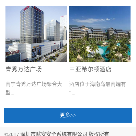
场电源箱或集中电源上接
线。
青秀万达广场
三亚希尔顿酒店
南宁青秀万达广场聚合大
酒店位于海南岛最南端有
型...
“...
更多>>
商业广场、城市商业街
中国的海岛天堂”之美称的
区、步行街、百货、大型
三亚，拥有501间客房、套
©2017 深圳市赋安安全系统有限公司 版权所有
超市、甲级写字楼、城市
间和别墅，带住客领略奢