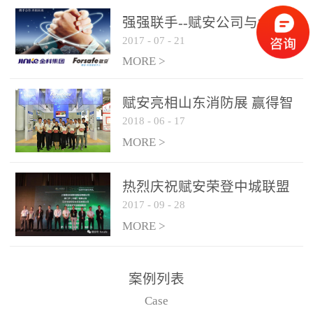
是针对这种高大空间建筑
强强联手--赋安公司与金科
物的消防设施、设备通过
2017
-
07
-
21
集团达成战略合作协议
现场图像的实时获取、预
MORE >
处理和特征提取分析，实
现火焰的跟踪和识别。能
赋安亮相山东消防展 赢得智
更早的进行预警，达到早
2018
-
06
-
17
慧消防新荣耀
报早防的效果。 系统构
MORE >
成示意图： 图像型火灾
探测器系统主要由探测端
和监控端两大部分组成。
热烈庆祝赋安荣登中城联盟
两者之间通过以太网相
2017
-
09
-
28
联合采购战略合作平台
联，一台监控主机最多可
MORE >
带载16台探测器同时探测
器需DC24V供电，若直接
案例列表
从监控主机上获取，最多
Case
只能接6台，超过的需从现