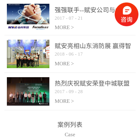
是针对这种高大空间建筑
强强联手--赋安公司与金科
物的消防设施、设备通过
2017
-
07
-
21
集团达成战略合作协议
现场图像的实时获取、预
MORE >
处理和特征提取分析，实
现火焰的跟踪和识别。能
赋安亮相山东消防展 赢得智
更早的进行预警，达到早
2018
-
06
-
17
慧消防新荣耀
报早防的效果。 系统构
MORE >
成示意图： 图像型火灾
探测器系统主要由探测端
和监控端两大部分组成。
热烈庆祝赋安荣登中城联盟
两者之间通过以太网相
2017
-
09
-
28
联合采购战略合作平台
联，一台监控主机最多可
MORE >
带载16台探测器同时探测
器需DC24V供电，若直接
案例列表
从监控主机上获取，最多
Case
只能接6台，超过的需从现