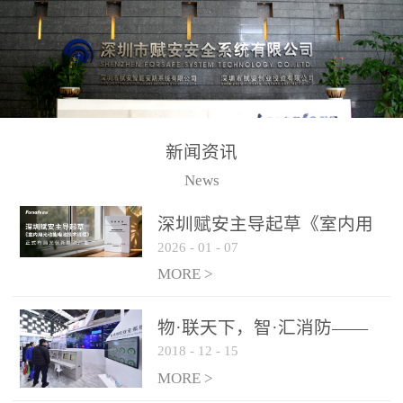
测方法已无法满足要求。
校验的总线传输技术、线
尤其是目前众多的大型影
路状态检测与保护技术、
剧院、会议展览中心、体
后向光电感烟探测技术、
育馆、大型仓库和隧道空
高可靠的系统抗干扰技术
间等，其建筑结构特殊、
等多项专利技术和专有技
防火分区过大，设施复杂
术，是赋安在火灾探测报
新闻资讯
火灾隐患多。一旦发生火
警领域三十多年技术积累
News
灾，由于烟气分层现象，
和工程实践的结晶。
传统的火灾关测器无法被
深圳赋安主导起草《室内用
及时缺发，不能及早发现
2026
-
01
-
07
光动能电池技术规程》 正式
和有效扑救火火，这不仅
布局光伏新能源产业
MORE >
给消防救接带来巨大的压
力和闲难，同时也将造成
物·联天下，智·汇消防——
巨大的经济损失和社会影
2018
-
12
-
15
赋安F&S 2018上海消防展圆
响，基至还会造成人员伤
满落幕
MORE >
亡。图像型火灾探测器正