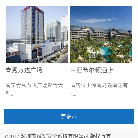
场电源箱或集中电源上接
线。
青秀万达广场
三亚希尔顿酒店
南宁青秀万达广场聚合大
酒店位于海南岛最南端有
型...
“...
更多>>
商业广场、城市商业街
中国的海岛天堂”之美称的
区、步行街、百货、大型
三亚，拥有501间客房、套
©2017 深圳市赋安安全系统有限公司 版权所有
超市、甲级写字楼、城市
间和别墅，带住客领略奢