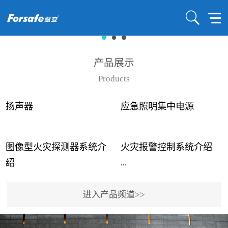
产品展示
Products
扬声器
应急照明集中电源
图像型火灾探测器系统介
火灾报警控制系统介绍
...
...
绍
进入产品频道>>
近年来高大空间建筑火灾
赋安火灾报警控制系统采
事故频发，传统的火灾探
用了具有仲裁机制和冗余