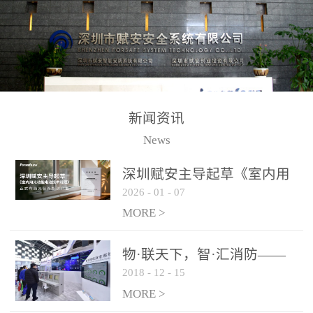
测方法已无法满足要求。
校验的总线传输技术、线
尤其是目前众多的大型影
路状态检测与保护技术、
剧院、会议展览中心、体
后向光电感烟探测技术、
育馆、大型仓库和隧道空
高可靠的系统抗干扰技术
间等，其建筑结构特殊、
等多项专利技术和专有技
防火分区过大，设施复杂
术，是赋安在火灾探测报
新闻资讯
火灾隐患多。一旦发生火
警领域三十多年技术积累
News
灾，由于烟气分层现象，
和工程实践的结晶。
传统的火灾关测器无法被
深圳赋安主导起草《室内用
及时缺发，不能及早发现
2026
-
01
-
07
光动能电池技术规程》 正式
和有效扑救火火，这不仅
布局光伏新能源产业
MORE >
给消防救接带来巨大的压
力和闲难，同时也将造成
物·联天下，智·汇消防——
巨大的经济损失和社会影
2018
-
12
-
15
赋安F&S 2018上海消防展圆
响，基至还会造成人员伤
满落幕
MORE >
亡。图像型火灾探测器正