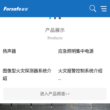
产品展示
Products
扬声器
应急照明集中电源
图像型火灾探测器系统介
火灾报警控制系统介绍
...
...
绍
进入产品频道>>
近年来高大空间建筑火灾
赋安火灾报警控制系统采
事故频发，传统的火灾探
用了具有仲裁机制和冗余