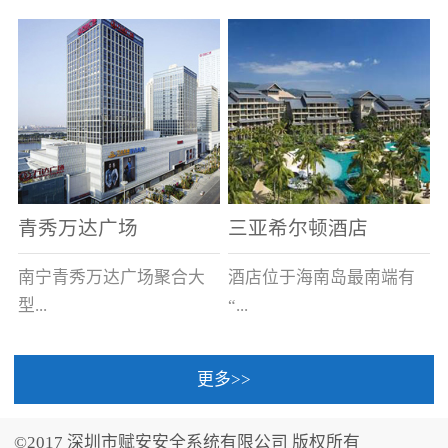
场电源箱或集中电源上接
线。
青秀万达广场
三亚希尔顿酒店
南宁青秀万达广场聚合大
酒店位于海南岛最南端有
型...
“...
更多>>
商业广场、城市商业街
中国的海岛天堂”之美称的
区、步行街、百货、大型
三亚，拥有501间客房、套
©2017 深圳市赋安安全系统有限公司 版权所有
超市、甲级写字楼、城市
间和别墅，带住客领略奢