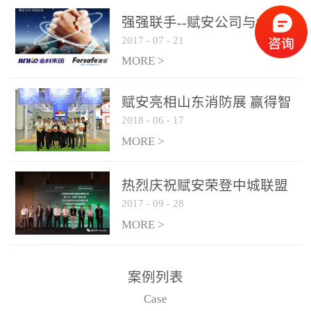
是针对这种高大空间建筑
强强联手--赋安公司与金科
物的消防设施、设备通过
2017
-
07
-
21
集团达成战略合作协议
现场图像的实时获取、预
MORE >
处理和特征提取分析，实
现火焰的跟踪和识别。能
赋安亮相山东消防展 赢得智
更早的进行预警，达到早
2018
-
06
-
17
慧消防新荣耀
报早防的效果。 系统构
MORE >
成示意图： 图像型火灾
探测器系统主要由探测端
和监控端两大部分组成。
热烈庆祝赋安荣登中城联盟
两者之间通过以太网相
2017
-
09
-
28
联合采购战略合作平台
联，一台监控主机最多可
MORE >
带载16台探测器同时探测
器需DC24V供电，若直接
案例列表
从监控主机上获取，最多
Case
只能接6台，超过的需从现