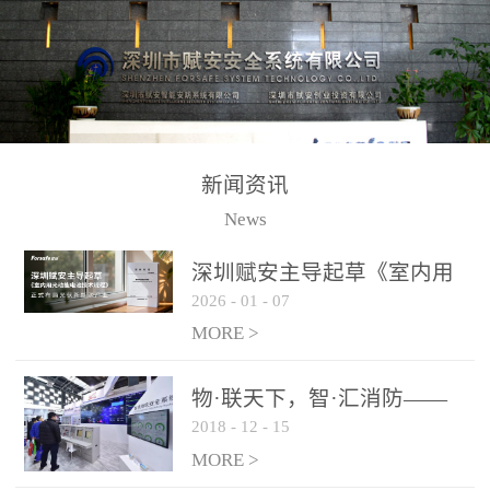
测方法已无法满足要求。
校验的总线传输技术、线
尤其是目前众多的大型影
路状态检测与保护技术、
剧院、会议展览中心、体
后向光电感烟探测技术、
育馆、大型仓库和隧道空
高可靠的系统抗干扰技术
间等，其建筑结构特殊、
等多项专利技术和专有技
防火分区过大，设施复杂
术，是赋安在火灾探测报
新闻资讯
火灾隐患多。一旦发生火
警领域三十多年技术积累
News
灾，由于烟气分层现象，
和工程实践的结晶。
传统的火灾关测器无法被
深圳赋安主导起草《室内用
及时缺发，不能及早发现
2026
-
01
-
07
光动能电池技术规程》 正式
和有效扑救火火，这不仅
布局光伏新能源产业
MORE >
给消防救接带来巨大的压
力和闲难，同时也将造成
物·联天下，智·汇消防——
巨大的经济损失和社会影
2018
-
12
-
15
赋安F&S 2018上海消防展圆
响，基至还会造成人员伤
满落幕
MORE >
亡。图像型火灾探测器正