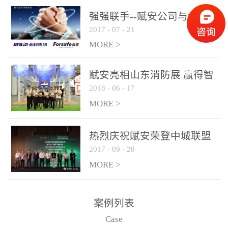
是针对这种高大空间建筑
强强联手--赋安公司与金科
物的消防设施、设备通过
2017
-
07
-
21
集团达成战略合作协议
现场图像的实时获取、预
MORE >
处理和特征提取分析，实
现火焰的跟踪和识别。能
赋安亮相山东消防展 赢得智
更早的进行预警，达到早
2018
-
06
-
17
慧消防新荣耀
报早防的效果。 系统构
MORE >
成示意图： 图像型火灾
探测器系统主要由探测端
和监控端两大部分组成。
热烈庆祝赋安荣登中城联盟
两者之间通过以太网相
2017
-
09
-
28
联合采购战略合作平台
联，一台监控主机最多可
MORE >
带载16台探测器同时探测
器需DC24V供电，若直接
案例列表
从监控主机上获取，最多
Case
只能接6台，超过的需从现