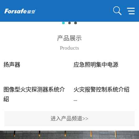
产品展示
Products
扬声器
应急照明集中电源
图像型火灾探测器系统介
火灾报警控制系统介绍
...
...
绍
进入产品频道>>
近年来高大空间建筑火灾
赋安火灾报警控制系统采
事故频发，传统的火灾探
用了具有仲裁机制和冗余