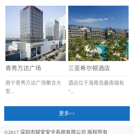
场电源箱或集中电源上接
线。
青秀万达广场
三亚希尔顿酒店
南宁青秀万达广场聚合大
酒店位于海南岛最南端有
型...
“...
更多>>
商业广场、城市商业街
中国的海岛天堂”之美称的
区、步行街、百货、大型
三亚，拥有501间客房、套
©2017 深圳市赋安安全系统有限公司 版权所有
超市、甲级写字楼、城市
间和别墅，带住客领略奢