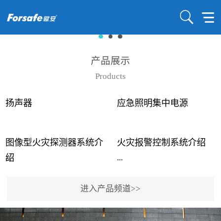
产品展示
Products
扬声器
应急照明集中电源
图像型火灾探测器系统介
火灾报警控制系统介绍
...
...
绍
进入产品频道>>
近年来高大空间建筑火灾
赋安火灾报警控制系统采
事故频发，传统的火灾探
用了具有仲裁机制和冗余