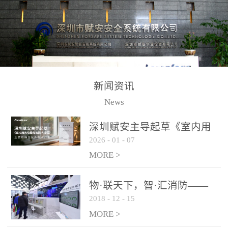
测方法已无法满足要求。
校验的总线传输技术、线
尤其是目前众多的大型影
路状态检测与保护技术、
剧院、会议展览中心、体
后向光电感烟探测技术、
育馆、大型仓库和隧道空
高可靠的系统抗干扰技术
间等，其建筑结构特殊、
等多项专利技术和专有技
防火分区过大，设施复杂
术，是赋安在火灾探测报
新闻资讯
火灾隐患多。一旦发生火
警领域三十多年技术积累
News
灾，由于烟气分层现象，
和工程实践的结晶。
传统的火灾关测器无法被
深圳赋安主导起草《室内用
及时缺发，不能及早发现
2026
-
01
-
07
光动能电池技术规程》 正式
和有效扑救火火，这不仅
布局光伏新能源产业
MORE >
给消防救接带来巨大的压
力和闲难，同时也将造成
物·联天下，智·汇消防——
巨大的经济损失和社会影
2018
-
12
-
15
赋安F&S 2018上海消防展圆
响，基至还会造成人员伤
满落幕
MORE >
亡。图像型火灾探测器正