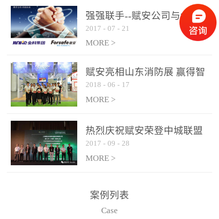
是针对这种高大空间建筑
强强联手--赋安公司与金科
物的消防设施、设备通过
2017
-
07
-
21
集团达成战略合作协议
现场图像的实时获取、预
MORE >
处理和特征提取分析，实
现火焰的跟踪和识别。能
赋安亮相山东消防展 赢得智
更早的进行预警，达到早
2018
-
06
-
17
慧消防新荣耀
报早防的效果。 系统构
MORE >
成示意图： 图像型火灾
探测器系统主要由探测端
和监控端两大部分组成。
热烈庆祝赋安荣登中城联盟
两者之间通过以太网相
2017
-
09
-
28
联合采购战略合作平台
联，一台监控主机最多可
MORE >
带载16台探测器同时探测
器需DC24V供电，若直接
案例列表
从监控主机上获取，最多
Case
只能接6台，超过的需从现