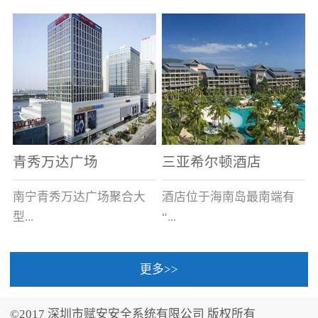
场电源箱或集中电源上接
线。
青秀万达广场
三亚希尔顿酒店
南宁青秀万达广场聚合大
酒店位于海南岛最南端有
型...
“...
更多>>
商业广场、城市商业街
中国的海岛天堂”之美称的
区、步行街、百货、大型
三亚，拥有501间客房、套
©2017 深圳市赋安安全系统有限公司 版权所有
超市、甲级写字楼、城市
间和别墅，带住客领略奢