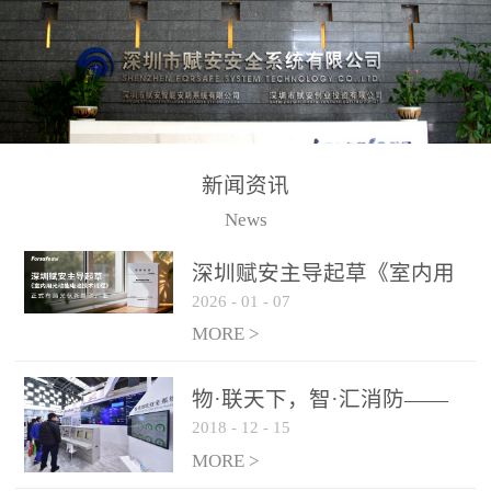
测方法已无法满足要求。
校验的总线传输技术、线
尤其是目前众多的大型影
路状态检测与保护技术、
剧院、会议展览中心、体
后向光电感烟探测技术、
育馆、大型仓库和隧道空
高可靠的系统抗干扰技术
间等，其建筑结构特殊、
等多项专利技术和专有技
防火分区过大，设施复杂
术，是赋安在火灾探测报
新闻资讯
火灾隐患多。一旦发生火
警领域三十多年技术积累
News
灾，由于烟气分层现象，
和工程实践的结晶。
传统的火灾关测器无法被
深圳赋安主导起草《室内用
及时缺发，不能及早发现
2026
-
01
-
07
光动能电池技术规程》 正式
和有效扑救火火，这不仅
布局光伏新能源产业
MORE >
给消防救接带来巨大的压
力和闲难，同时也将造成
物·联天下，智·汇消防——
巨大的经济损失和社会影
2018
-
12
-
15
赋安F&S 2018上海消防展圆
响，基至还会造成人员伤
满落幕
MORE >
亡。图像型火灾探测器正