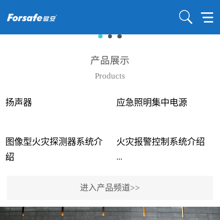
产品展示
Products
扬声器
应急照明集中电源
图像型火灾探测器系统介
火灾报警控制系统介绍
...
...
绍
进入产品频道>>
近年来高大空间建筑火灾
赋安火灾报警控制系统采
事故频发，传统的火灾探
用了具有仲裁机制和冗余