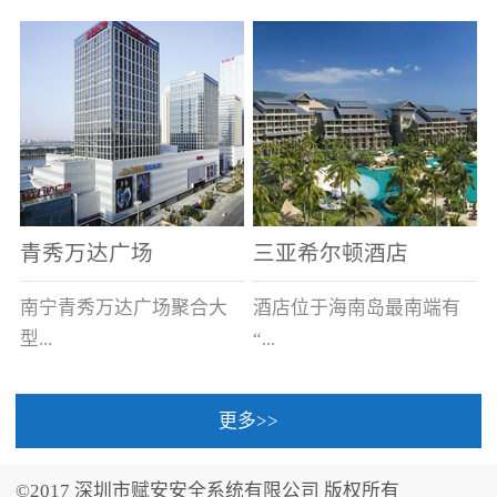
场电源箱或集中电源上接
线。
青秀万达广场
三亚希尔顿酒店
南宁青秀万达广场聚合大
酒店位于海南岛最南端有
型...
“...
更多>>
商业广场、城市商业街
中国的海岛天堂”之美称的
区、步行街、百货、大型
三亚，拥有501间客房、套
©2017 深圳市赋安安全系统有限公司 版权所有
超市、甲级写字楼、城市
间和别墅，带住客领略奢