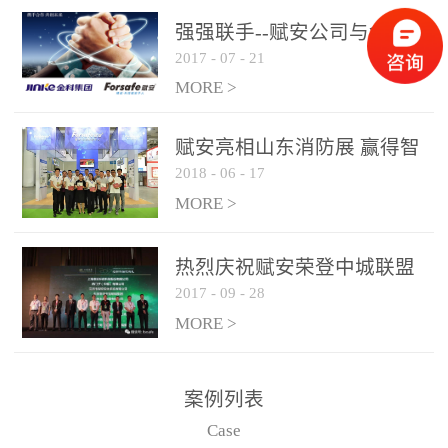
是针对这种高大空间建筑
强强联手--赋安公司与金科
物的消防设施、设备通过
2017
-
07
-
21
集团达成战略合作协议
现场图像的实时获取、预
MORE >
处理和特征提取分析，实
现火焰的跟踪和识别。能
赋安亮相山东消防展 赢得智
更早的进行预警，达到早
2018
-
06
-
17
慧消防新荣耀
报早防的效果。 系统构
MORE >
成示意图： 图像型火灾
探测器系统主要由探测端
和监控端两大部分组成。
热烈庆祝赋安荣登中城联盟
两者之间通过以太网相
2017
-
09
-
28
联合采购战略合作平台
联，一台监控主机最多可
MORE >
带载16台探测器同时探测
器需DC24V供电，若直接
案例列表
从监控主机上获取，最多
Case
只能接6台，超过的需从现