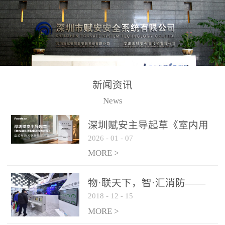
测方法已无法满足要求。
校验的总线传输技术、线
尤其是目前众多的大型影
路状态检测与保护技术、
剧院、会议展览中心、体
后向光电感烟探测技术、
育馆、大型仓库和隧道空
高可靠的系统抗干扰技术
间等，其建筑结构特殊、
等多项专利技术和专有技
防火分区过大，设施复杂
术，是赋安在火灾探测报
新闻资讯
火灾隐患多。一旦发生火
警领域三十多年技术积累
News
灾，由于烟气分层现象，
和工程实践的结晶。
传统的火灾关测器无法被
深圳赋安主导起草《室内用
及时缺发，不能及早发现
2026
-
01
-
07
光动能电池技术规程》 正式
和有效扑救火火，这不仅
布局光伏新能源产业
MORE >
给消防救接带来巨大的压
力和闲难，同时也将造成
物·联天下，智·汇消防——
巨大的经济损失和社会影
2018
-
12
-
15
赋安F&S 2018上海消防展圆
响，基至还会造成人员伤
满落幕
MORE >
亡。图像型火灾探测器正