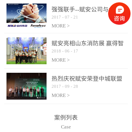
是针对这种高大空间建筑
强强联手--赋安公司与金科
物的消防设施、设备通过
2017
-
07
-
21
集团达成战略合作协议
现场图像的实时获取、预
MORE >
处理和特征提取分析，实
现火焰的跟踪和识别。能
赋安亮相山东消防展 赢得智
更早的进行预警，达到早
2018
-
06
-
17
慧消防新荣耀
报早防的效果。 系统构
MORE >
成示意图： 图像型火灾
探测器系统主要由探测端
和监控端两大部分组成。
热烈庆祝赋安荣登中城联盟
两者之间通过以太网相
2017
-
09
-
28
联合采购战略合作平台
联，一台监控主机最多可
MORE >
带载16台探测器同时探测
器需DC24V供电，若直接
案例列表
从监控主机上获取，最多
Case
只能接6台，超过的需从现