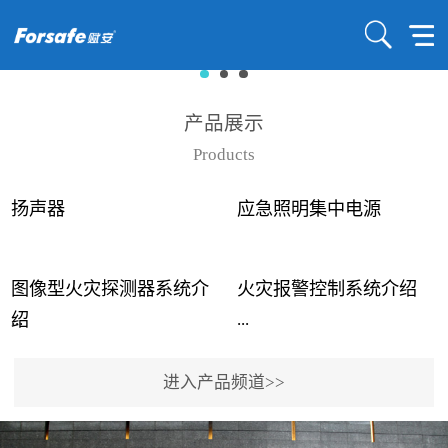
产品展示
Products
扬声器
应急照明集中电源
图像型火灾探测器系统介
火灾报警控制系统介绍
...
...
绍
进入产品频道>>
近年来高大空间建筑火灾
赋安火灾报警控制系统采
事故频发，传统的火灾探
用了具有仲裁机制和冗余