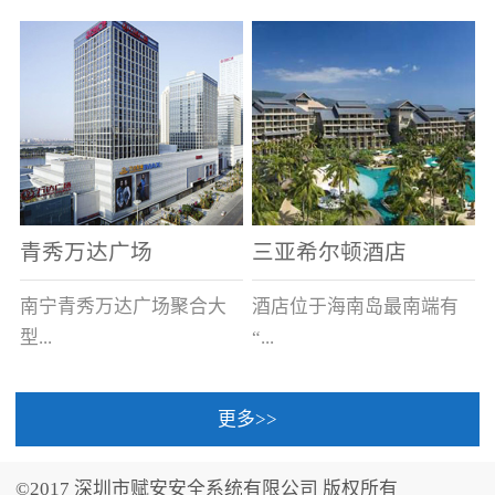
场电源箱或集中电源上接
线。
青秀万达广场
三亚希尔顿酒店
南宁青秀万达广场聚合大
酒店位于海南岛最南端有
型...
“...
更多>>
商业广场、城市商业街
中国的海岛天堂”之美称的
区、步行街、百货、大型
三亚，拥有501间客房、套
©2017 深圳市赋安安全系统有限公司 版权所有
超市、甲级写字楼、城市
间和别墅，带住客领略奢