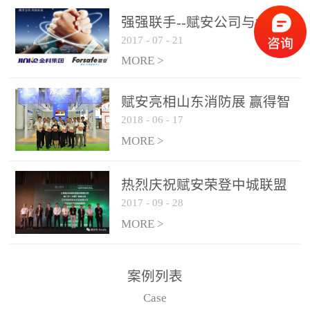
是针对这种高大空间建筑
强强联手--赋安公司与金科
物的消防设施、设备通过
2017
-
07
-
21
集团达成战略合作协议
现场图像的实时获取、预
MORE >
处理和特征提取分析，实
现火焰的跟踪和识别。能
赋安亮相山东消防展 赢得智
更早的进行预警，达到早
2018
-
06
-
17
慧消防新荣耀
报早防的效果。 系统构
MORE >
成示意图： 图像型火灾
探测器系统主要由探测端
和监控端两大部分组成。
热烈庆祝赋安荣登中城联盟
两者之间通过以太网相
2017
-
09
-
28
联合采购战略合作平台
联，一台监控主机最多可
MORE >
带载16台探测器同时探测
器需DC24V供电，若直接
案例列表
从监控主机上获取，最多
Case
只能接6台，超过的需从现