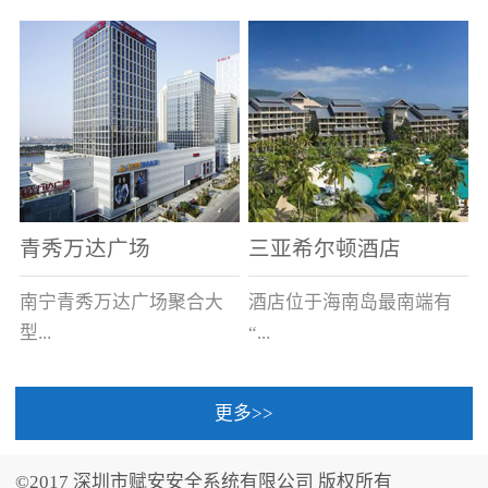
场电源箱或集中电源上接
线。
青秀万达广场
三亚希尔顿酒店
南宁青秀万达广场聚合大
酒店位于海南岛最南端有
型...
“...
更多>>
商业广场、城市商业街
中国的海岛天堂”之美称的
区、步行街、百货、大型
三亚，拥有501间客房、套
©2017 深圳市赋安安全系统有限公司 版权所有
超市、甲级写字楼、城市
间和别墅，带住客领略奢