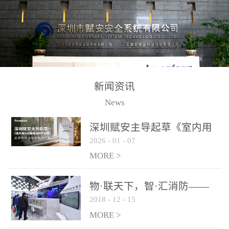
测方法已无法满足要求。
校验的总线传输技术、线
尤其是目前众多的大型影
路状态检测与保护技术、
剧院、会议展览中心、体
后向光电感烟探测技术、
育馆、大型仓库和隧道空
高可靠的系统抗干扰技术
间等，其建筑结构特殊、
等多项专利技术和专有技
防火分区过大，设施复杂
术，是赋安在火灾探测报
新闻资讯
火灾隐患多。一旦发生火
警领域三十多年技术积累
News
灾，由于烟气分层现象，
和工程实践的结晶。
传统的火灾关测器无法被
深圳赋安主导起草《室内用
及时缺发，不能及早发现
2026
-
01
-
07
光动能电池技术规程》 正式
和有效扑救火火，这不仅
布局光伏新能源产业
MORE >
给消防救接带来巨大的压
力和闲难，同时也将造成
物·联天下，智·汇消防——
巨大的经济损失和社会影
2018
-
12
-
15
赋安F&S 2018上海消防展圆
响，基至还会造成人员伤
满落幕
MORE >
亡。图像型火灾探测器正