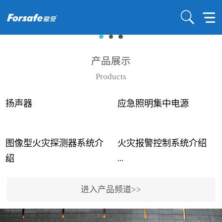
产品展示
Products
扬声器
应急照明集中电源
图像型火灾探测器系统介
火灾报警控制系统介绍
...
...
绍
进入产品频道>>
近年来高大空间建筑火灾
赋安火灾报警控制系统采
事故频发，传统的火灾探
用了具有仲裁机制和冗余