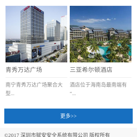
场电源箱或集中电源上接
线。
青秀万达广场
三亚希尔顿酒店
南宁青秀万达广场聚合大
酒店位于海南岛最南端有
型...
“...
更多>>
商业广场、城市商业街
中国的海岛天堂”之美称的
区、步行街、百货、大型
三亚，拥有501间客房、套
©2017 深圳市赋安安全系统有限公司 版权所有
超市、甲级写字楼、城市
间和别墅，带住客领略奢