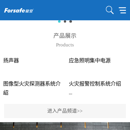
产品展示
Products
扬声器
应急照明集中电源
图像型火灾探测器系统介
火灾报警控制系统介绍
...
...
绍
进入产品频道>>
近年来高大空间建筑火灾
赋安火灾报警控制系统采
事故频发，传统的火灾探
用了具有仲裁机制和冗余