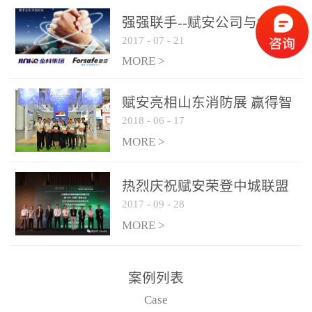
是针对这种高大空间建筑
强强联手--赋安公司与金科
物的消防设施、设备通过
2017
-
07
-
21
集团达成战略合作协议
现场图像的实时获取、预
MORE >
处理和特征提取分析，实
现火焰的跟踪和识别。能
赋安亮相山东消防展 赢得智
更早的进行预警，达到早
2018
-
06
-
17
慧消防新荣耀
报早防的效果。 系统构
MORE >
成示意图： 图像型火灾
探测器系统主要由探测端
和监控端两大部分组成。
热烈庆祝赋安荣登中城联盟
两者之间通过以太网相
2017
-
09
-
28
联合采购战略合作平台
联，一台监控主机最多可
MORE >
带载16台探测器同时探测
器需DC24V供电，若直接
案例列表
从监控主机上获取，最多
Case
只能接6台，超过的需从现