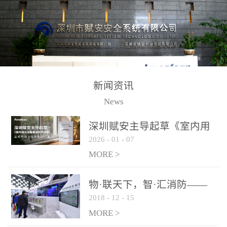
测方法已无法满足要求。
校验的总线传输技术、线
尤其是目前众多的大型影
路状态检测与保护技术、
剧院、会议展览中心、体
后向光电感烟探测技术、
育馆、大型仓库和隧道空
高可靠的系统抗干扰技术
间等，其建筑结构特殊、
等多项专利技术和专有技
防火分区过大，设施复杂
术，是赋安在火灾探测报
新闻资讯
火灾隐患多。一旦发生火
警领域三十多年技术积累
News
灾，由于烟气分层现象，
和工程实践的结晶。
传统的火灾关测器无法被
深圳赋安主导起草《室内用
及时缺发，不能及早发现
2026
-
01
-
07
光动能电池技术规程》 正式
和有效扑救火火，这不仅
布局光伏新能源产业
MORE >
给消防救接带来巨大的压
力和闲难，同时也将造成
物·联天下，智·汇消防——
巨大的经济损失和社会影
2018
-
12
-
15
赋安F&S 2018上海消防展圆
响，基至还会造成人员伤
满落幕
MORE >
亡。图像型火灾探测器正