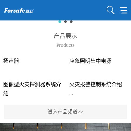
产品展示
Products
扬声器
应急照明集中电源
图像型火灾探测器系统介
火灾报警控制系统介绍
...
...
绍
进入产品频道>>
近年来高大空间建筑火灾
赋安火灾报警控制系统采
事故频发，传统的火灾探
用了具有仲裁机制和冗余