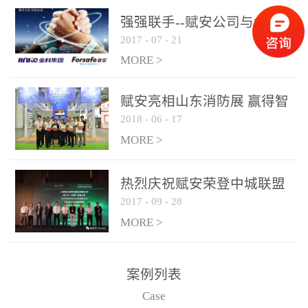
是针对这种高大空间建筑
强强联手--赋安公司与金科
物的消防设施、设备通过
2017
-
07
-
21
集团达成战略合作协议
现场图像的实时获取、预
MORE >
处理和特征提取分析，实
现火焰的跟踪和识别。能
赋安亮相山东消防展 赢得智
更早的进行预警，达到早
2018
-
06
-
17
慧消防新荣耀
报早防的效果。 系统构
MORE >
成示意图： 图像型火灾
探测器系统主要由探测端
和监控端两大部分组成。
热烈庆祝赋安荣登中城联盟
两者之间通过以太网相
2017
-
09
-
28
联合采购战略合作平台
联，一台监控主机最多可
MORE >
带载16台探测器同时探测
器需DC24V供电，若直接
案例列表
从监控主机上获取，最多
Case
只能接6台，超过的需从现