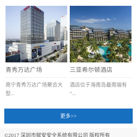
场电源箱或集中电源上接
线。
青秀万达广场
三亚希尔顿酒店
南宁青秀万达广场聚合大
酒店位于海南岛最南端有
型...
“...
更多>>
商业广场、城市商业街
中国的海岛天堂”之美称的
区、步行街、百货、大型
三亚，拥有501间客房、套
©2017 深圳市赋安安全系统有限公司 版权所有
超市、甲级写字楼、城市
间和别墅，带住客领略奢