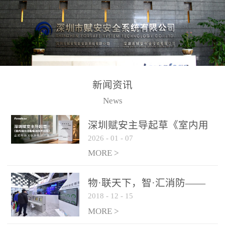
测方法已无法满足要求。
校验的总线传输技术、线
尤其是目前众多的大型影
路状态检测与保护技术、
剧院、会议展览中心、体
后向光电感烟探测技术、
育馆、大型仓库和隧道空
高可靠的系统抗干扰技术
间等，其建筑结构特殊、
等多项专利技术和专有技
防火分区过大，设施复杂
术，是赋安在火灾探测报
新闻资讯
火灾隐患多。一旦发生火
警领域三十多年技术积累
News
灾，由于烟气分层现象，
和工程实践的结晶。
传统的火灾关测器无法被
深圳赋安主导起草《室内用
及时缺发，不能及早发现
2026
-
01
-
07
光动能电池技术规程》 正式
和有效扑救火火，这不仅
布局光伏新能源产业
MORE >
给消防救接带来巨大的压
力和闲难，同时也将造成
物·联天下，智·汇消防——
巨大的经济损失和社会影
2018
-
12
-
15
赋安F&S 2018上海消防展圆
响，基至还会造成人员伤
满落幕
MORE >
亡。图像型火灾探测器正