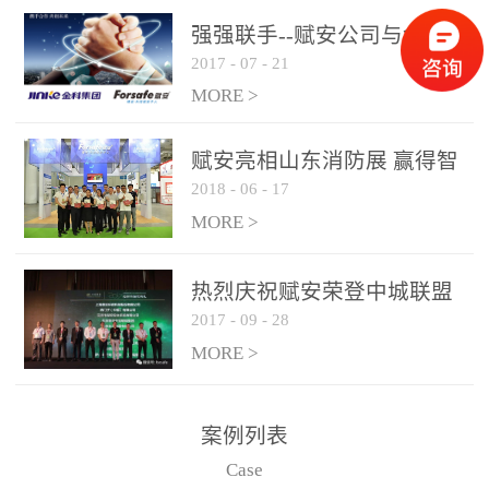
是针对这种高大空间建筑
强强联手--赋安公司与金科
物的消防设施、设备通过
2017
-
07
-
21
集团达成战略合作协议
现场图像的实时获取、预
MORE >
处理和特征提取分析，实
现火焰的跟踪和识别。能
赋安亮相山东消防展 赢得智
更早的进行预警，达到早
2018
-
06
-
17
慧消防新荣耀
报早防的效果。 系统构
MORE >
成示意图： 图像型火灾
探测器系统主要由探测端
和监控端两大部分组成。
热烈庆祝赋安荣登中城联盟
两者之间通过以太网相
2017
-
09
-
28
联合采购战略合作平台
联，一台监控主机最多可
MORE >
带载16台探测器同时探测
器需DC24V供电，若直接
案例列表
从监控主机上获取，最多
Case
只能接6台，超过的需从现