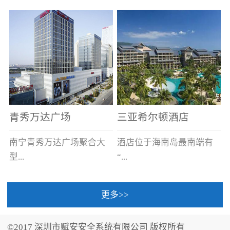
场电源箱或集中电源上接
线。
青秀万达广场
三亚希尔顿酒店
南宁青秀万达广场聚合大
酒店位于海南岛最南端有
型...
“...
更多>>
商业广场、城市商业街
中国的海岛天堂”之美称的
区、步行街、百货、大型
三亚，拥有501间客房、套
©2017 深圳市赋安安全系统有限公司 版权所有
超市、甲级写字楼、城市
间和别墅，带住客领略奢