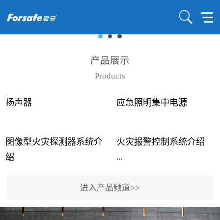
产品展示
Products
扬声器
应急照明集中电源
图像型火灾探测器系统介
火灾报警控制系统介绍
...
...
绍
进入产品频道>>
近年来高大空间建筑火灾
赋安火灾报警控制系统采
事故频发，传统的火灾探
用了具有仲裁机制和冗余