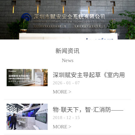
测方法已无法满足要求。
校验的总线传输技术、线
尤其是目前众多的大型影
路状态检测与保护技术、
剧院、会议展览中心、体
后向光电感烟探测技术、
育馆、大型仓库和隧道空
高可靠的系统抗干扰技术
间等，其建筑结构特殊、
等多项专利技术和专有技
防火分区过大，设施复杂
术，是赋安在火灾探测报
新闻资讯
火灾隐患多。一旦发生火
警领域三十多年技术积累
News
灾，由于烟气分层现象，
和工程实践的结晶。
传统的火灾关测器无法被
深圳赋安主导起草《室内用
及时缺发，不能及早发现
2026
-
01
-
07
光动能电池技术规程》 正式
和有效扑救火火，这不仅
布局光伏新能源产业
MORE >
给消防救接带来巨大的压
力和闲难，同时也将造成
物·联天下，智·汇消防——
巨大的经济损失和社会影
2018
-
12
-
15
赋安F&S 2018上海消防展圆
响，基至还会造成人员伤
满落幕
MORE >
亡。图像型火灾探测器正