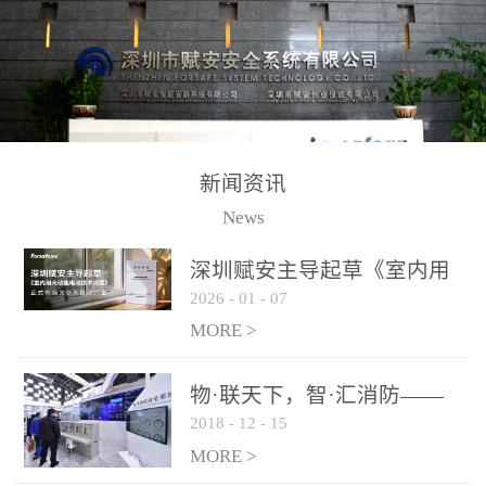
测方法已无法满足要求。
校验的总线传输技术、线
尤其是目前众多的大型影
路状态检测与保护技术、
剧院、会议展览中心、体
后向光电感烟探测技术、
育馆、大型仓库和隧道空
高可靠的系统抗干扰技术
间等，其建筑结构特殊、
等多项专利技术和专有技
防火分区过大，设施复杂
术，是赋安在火灾探测报
新闻资讯
火灾隐患多。一旦发生火
警领域三十多年技术积累
News
灾，由于烟气分层现象，
和工程实践的结晶。
传统的火灾关测器无法被
深圳赋安主导起草《室内用
及时缺发，不能及早发现
2026
-
01
-
07
光动能电池技术规程》 正式
和有效扑救火火，这不仅
布局光伏新能源产业
MORE >
给消防救接带来巨大的压
力和闲难，同时也将造成
物·联天下，智·汇消防——
巨大的经济损失和社会影
2018
-
12
-
15
赋安F&S 2018上海消防展圆
响，基至还会造成人员伤
满落幕
MORE >
亡。图像型火灾探测器正