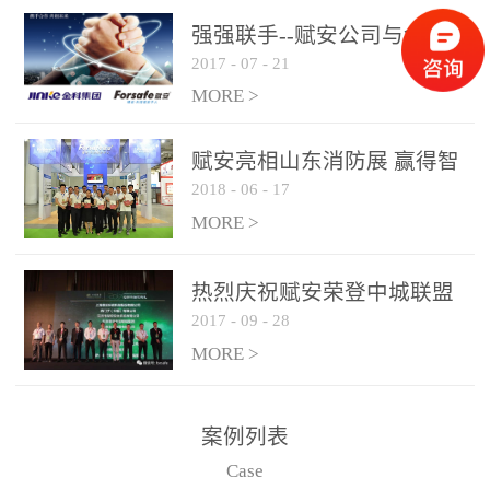
是针对这种高大空间建筑
强强联手--赋安公司与金科
物的消防设施、设备通过
2017
-
07
-
21
集团达成战略合作协议
现场图像的实时获取、预
MORE >
处理和特征提取分析，实
现火焰的跟踪和识别。能
赋安亮相山东消防展 赢得智
更早的进行预警，达到早
2018
-
06
-
17
慧消防新荣耀
报早防的效果。 系统构
MORE >
成示意图： 图像型火灾
探测器系统主要由探测端
和监控端两大部分组成。
热烈庆祝赋安荣登中城联盟
两者之间通过以太网相
2017
-
09
-
28
联合采购战略合作平台
联，一台监控主机最多可
MORE >
带载16台探测器同时探测
器需DC24V供电，若直接
案例列表
从监控主机上获取，最多
Case
只能接6台，超过的需从现