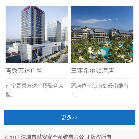
场电源箱或集中电源上接
线。
青秀万达广场
三亚希尔顿酒店
南宁青秀万达广场聚合大
酒店位于海南岛最南端有
型...
“...
更多>>
商业广场、城市商业街
中国的海岛天堂”之美称的
区、步行街、百货、大型
三亚，拥有501间客房、套
©2017 深圳市赋安安全系统有限公司 版权所有
超市、甲级写字楼、城市
间和别墅，带住客领略奢