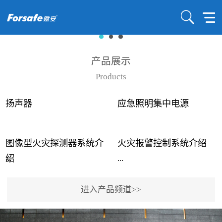
产品展示
Products
扬声器
应急照明集中电源
图像型火灾探测器系统介
火灾报警控制系统介绍
...
...
绍
进入产品频道>>
近年来高大空间建筑火灾
赋安火灾报警控制系统采
事故频发，传统的火灾探
用了具有仲裁机制和冗余